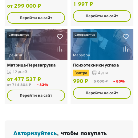
1 997 ₽
от 299 000 ₽
Перейти на сайт
Перейти на сайт
Саморазвитие
Саморазвитие
Тренинг
Марафон
Матрица-Перезагрузка
Психотехники успеха
12 дней
Завтра
4 дня
от 477 537 ₽
990 ₽
5 000 ₽
– 80%
от 714 804 ₽
– 33%
Перейти на сайт
Перейти на сайт
Авторизуйтесь
, чтобы покупать