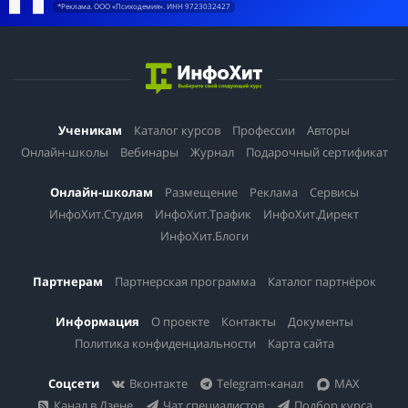
*Реклама. ООО «Психодемия». ИНН 9723032427
Ученикам
Каталог курсов
Профессии
Авторы
Онлайн-школы
Вебинары
Журнал
Подарочный сертификат
Онлайн-школам
Размещение
Реклама
Сервисы
ИнфоХит.Студия
ИнфоХит.Трафик
ИнфоХит.Директ
ИнфоХит.Блоги
Партнерам
Партнерская программа
Каталог партнёрок
Информация
О проекте
Контакты
Документы
Политика конфиденциальности
Карта сайта
Соцсети
Вконтакте
Telegram-канал
MAX
Канал в Дзене
Чат специалистов
Подбор курса