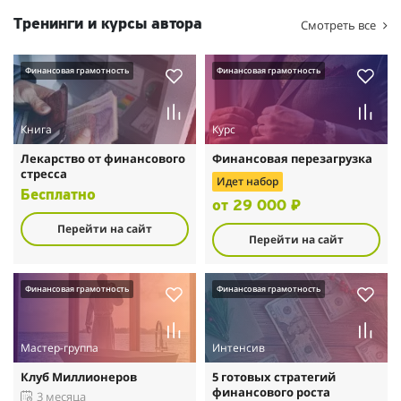
Тренинги и курсы автора
Смотреть все
Финансовая грамотность
Финансовая грамотность
Книга
Курс
Лекарство от финансового
Финансовая перезагрузка
стресса
Идет набор
Бесплатно
от 29 000 ₽
Перейти на сайт
Перейти на сайт
Финансовая грамотность
Финансовая грамотность
Мастер-группа
Интенсив
Клуб Миллионеров
5 готовых стратегий
финансового роста
3 месяца