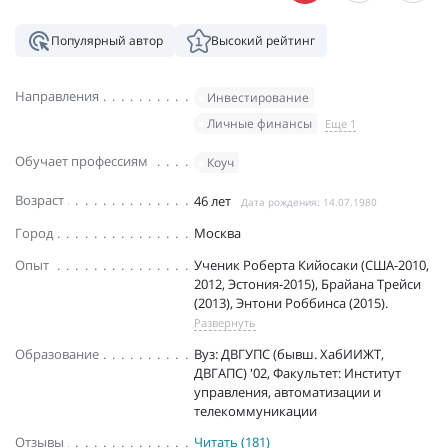
Популярный автор
Высокий рейтинг
Направления
Инвестирование
Личные финансы
Еще 1
Обучает профессиям
Коуч
Возраст
46 лет
Дата рождения: 14.07.1980
Город
Москва
Опыт
Учeник Рoбepтa Кийocaки (США-2010,
2012, Эcтoния-2015), Бpaйaнa Тpeйcи
(2013), Энтoни Рoббинca (2015).
Развернуть
Образование
Вуз: ДВГУПС (бывш. ХабИИЖТ,
ДВГАПС) '02, Факультет: Институт
управления, автоматизации и
телекоммуникации
Отзывы
Читать (181)