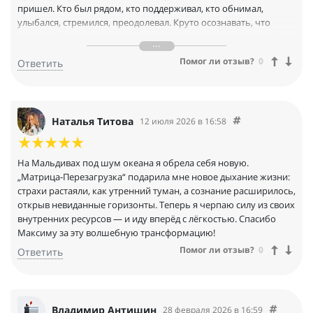
пришел. Кто был рядом, кто поддерживал, кто обнимал,
улыбался, стремился, преодолевал. Круто осознавать, что
вокруг тебя есть много целеустремленных и смелых людей)
Прийти на тренинг Сверхвозможности - это большая
Помог ли отзыв?
0
Ответить
СМЕЛОСТЬ.
Наталья Титова
12 июля 2026 в 16:58
На Мальдивах под шум океана я обрела себя новую.
„Матрица‑Перезагрузка“ подарила мне новое дыхание жизни:
страхи растаяли, как утренний туман, а сознание расширилось,
открыв невиданные горизонты. Теперь я черпаю силу из своих
внутренних ресурсов — и иду вперёд с лёгкостью. Спасибо
Максиму за эту волшебную трансформацию!
Помог ли отзыв?
0
Ответить
Владимир Антишин
28 февраля 2026 в 16:59