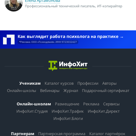
Елена Артамонова
Профессиональный технический писатель, ИТ-копирайтер
Как выглядит работа психолога на практике
*Реклама. ООО «Психодемия». ИНН 9723032427
Ученикам
Каталог курсов
Профессии
Авторы
Онлайн-школы
Вебинары
Журнал
Подарочный сертификат
Онлайн-школам
Размещение
Реклама
Сервисы
ИнфоХит.Студия
ИнфоХит.Трафик
ИнфоХит.Директ
ИнфоХит.Блоги
Партнерам
Партнерская программа
Каталог партнёрок