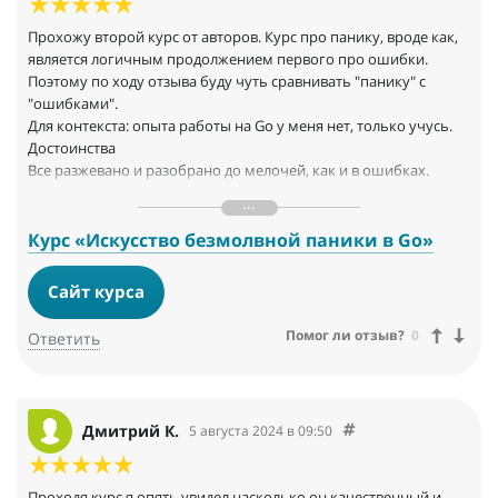
Прохожу второй курс от авторов. Курс про панику, вроде как,
является логичным продолжением первого про ошибки.
Поэтому по ходу отзыва буду чуть сравнивать "панику" с
"ошибками".
Для контекста: опыта работы на Go у меня нет, только учусь.
Достоинства
Все разжевано и разобрано до мелочей, как и в ошибках.
Устройство defer, panic. Понравилась практическая
направленность. Например, увидела развенчание мифа про
дороговизну defer. А тут ещё объяснили как это работает.
Курс «Искусство безмолвной паники в Go»
По-прежнему много задач с решениями, показалось, что их
плотность даже больше, чем была. Задачи разноплановые, не
Сайт курса
просто написать defer какой-нибудь функции и defer с recover.
Курс по панике показался покомпактнее. Наверное, сама тема
Помог ли отзыв?
0
Ответить
менее обширная чем ошибки. Если вникать в материал (а там
есть во что вникать), то за выходные всё решить не получится.
Не спеша проходила где-то 4 недели.
Недостатки
Дмитрий К.
5 августа 2024 в 09:50
Показалось, что курс местами сложный. Ассемблерные вставки
сначала внушают ужас, но если прочитать пару статей о том,
как их читать, то становится не так страшно, даже интересно.
Проходя курс я опять увидел насколько он качественный и