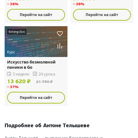
– 38%
– 38%
Перейти на сайт
Перейти на сайт
Golang (Go)
Курс
Искусство безмолвной
паники в Go
3 недели
24 урока
13 620 ₽
21 790 ₽
– 37%
Перейти на сайт
Подробнее об Антоне Телышеве
Антон Телышев — выпускник бакалавриата и