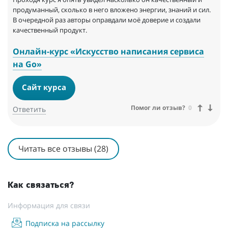
В курсе по-прежнему есть ссылки на ещё неготовые курсы от
продуманный, сколько в него вложено энергии, знаний и сил.
авторов сбивает с толку.
В очередной раз авторы оправдали моё доверие и создали
качественный продукт.
Онлайн-курс «Искусство написания сервиса
на Go»
Сайт курса
Помог ли отзыв?
0
Ответить
Читать все отзывы (28)
Как связаться?
Информация для связи
Подписка на рассылку