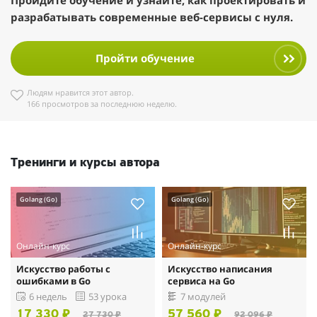
Пройдите обучение и узнайте, как проектировать и
разрабатывать современные веб-сервисы с нуля.
Пройти обучение
Людям нравится этот автор.
166 просмотров за последнюю неделю.
Тренинги и курсы автора
Golang (Go)
Golang (Go)
Онлайн-курс
Онлайн-курс
Искусство работы с
Искусство написания
ошибками в Go
сервиса на Go
6 недель
53 урока
7 модулей
17 330 ₽
57 560 ₽
27 730 ₽
92 096 ₽