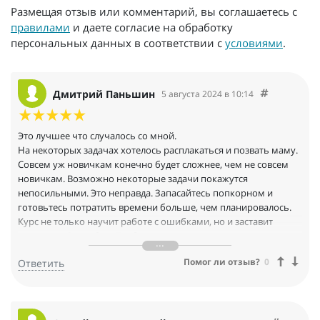
Размещая отзыв или комментарий, вы соглашаетесь с
правилами
и даете согласие на обработку
персональных данных в соответствии с
условиями
.
Дмитрий Паньшин
5 августа 2024 в 10:14
Это лучшее что случалось со мной.
На некоторых задачах хотелось расплакаться и позвать маму.
Совсем уж новичкам конечно будет сложнее, чем не совсем
новичкам. Возможно некоторые задачи покажутся
непосильными. Это неправда. Запасайтесь попкорном и
готовьтесь потратить времени больше, чем планировалось.
Курс не только научит работе с ошибками, но и заставит
понимать Go глубже. Требуется только желание... и время.
Здесь нестандартный подход при проверке задач,
Помог ли отзыв?
0
Ответить
отличающийся от многих других курсов, тут на Stepik-е.
Изначально это может показаться недостатком или просто
непривычным делом, но это нормально и пройдёт через пару
модулей.