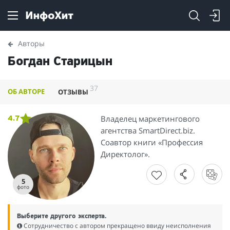
Авторы
Богдан Старицын
37
ОБ АВТОРЕ
ОТЗЫВЫ
Владелец маркетингового
4.7
агентства SmartDirect.biz.
Соавтор книги «Профессия
Директолог».
5
фото
Выберите другого эксперта.
Сотрудничество с автором прекращено ввиду неисполнения