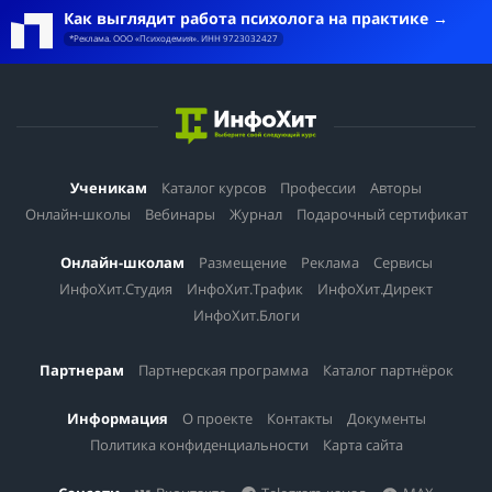
Как выглядит работа психолога на практике
*Реклама. ООО «Психодемия». ИНН 9723032427
Ученикам
Каталог курсов
Профессии
Авторы
Онлайн-школы
Вебинары
Журнал
Подарочный сертификат
Онлайн-школам
Размещение
Реклама
Сервисы
ИнфоХит.Студия
ИнфоХит.Трафик
ИнфоХит.Директ
ИнфоХит.Блоги
Партнерам
Партнерская программа
Каталог партнёрок
Информация
О проекте
Контакты
Документы
Политика конфиденциальности
Карта сайта