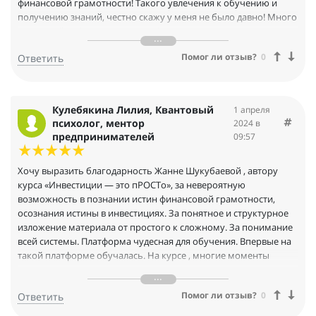
финансовой грамотности! Такого увлечения к обучению и
получению знаний, честно скажу у меня не было давно! Много
наглядной информации, а платформа для практического
обучения просто КЛАСС!
Помог ли отзыв?
0
Ответить
Для меня, как новичка в области финансов, а тем более
инвестиции - было очень легко обучаться.Так как обучение на
курсе построено от ПРОСТОГО к СЛОЖНОМУ!
Точно могу сказать, что после прохождения курса-
Кулебякина Лилия, Квантовый
1 апреля
«Инвестиции-это пРОСТо»- я стал финансово грамотным
психолог, ментор
2024 в
человеком! На одном из уроков я сказал: «Что данный курс
предпринимателей
09:57
можно и нужно преподавать в школе, что бы наша молодеж
уже с молодости была финансово грамотная!»
Хочу выразить благодарность Жанне Шукубаевой , автору
Жанна, еще раз огромная БЛАГОДАРНОСТЬ тебе за курс!
курса «Инвестиции — это пРОСТо», за невероятную
возможность в познании истин финансовой грамотности,
осознания истины в инвестициях. За понятное и структурное
изложение материала от простого к сложному. За понимание
всей системы. Платформа чудесная для обучения. Впервые на
такой платформе обучалась. На курсе , многие моменты
пришли к осознанию и пониманию, как лучше инвестировать ,
какую модель выбрать , как анализировать и видеть тренд ,
Помог ли отзыв?
0
Ответить
чтобы не терять деньги, а приумножать. И это невероятная
ценность. Не знание этого, в инвестиции точно людям идти