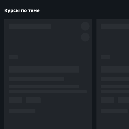
их ценных бумаг. Целый блок посвящен техническому
анализу, который для наглядности показывается на
Курсы по теме
демонстрационных счетах. Уже на этапе обучения я
попробовала совершать сделки на внебиржевом рынке.
Жду с нетерпением завершения курса, чтобы скорректировать
свой инвестиционный портфель с учетом полученных знаний.
И желаю, чтобы как можно больше людей через твой курс
познакомились и осознанно подходили к взаимодействию с
финансовыми инструментами и перестали бояться
инвестировать.