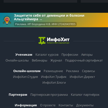
Защитите себя от деменции и болезни
Альцгеймера
Реклама. ИП Бородина Н.В. ИНН 272420437855
Ученикам
Каталог курсов
Профессии
Авторы
Онлайн-школы
Вебинары
Журнал
Подарочный сертификат
Онлайн-школам
Размещение
Реклама
Сервисы
ИнфоХит.Студия
ИнфоХит.Трафик
ИнфоХит.Директ
ИнфоХит.Блоги
Партнерам
Партнерская программа
Каталог партнёрок
Информация
О проекте
Контакты
Документы