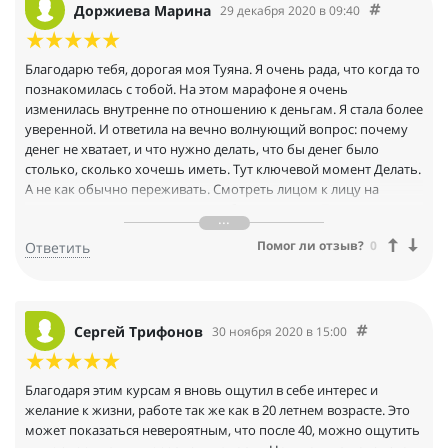
Доржиева Марина
29 декабря 2020 в 09:40
Благодарю тебя, дорогая моя Туяна. Я очень рада, что когда то
познакомилась с тобой. На этом марафоне я очень
изменилась внутренне по отношению к деньгам. Я стала более
уверенной. И ответила на вечно волнующий вопрос: почему
денег не хватает, и что нужно делать, что бы денег было
столько, сколько хочешь иметь. Тут ключевой момент Делать.
А не как обычно переживать. Смотреть лицом к лицу на
ситуацию, не давая оценок ни себе, ни другим. Просто смотри
как есть. Это ценнейший навык, который делает человека
Помог ли отзыв?
0
Ответить
могущественным. Это умение смотреть на ситуацию лицом к
лицу, вытаскивает человекаиз чувства вины, и он становится
Сильнейшей Личностью. Именно так я ощущаю, когда мне
удаётся посмотреть именно так на ситуацию. Да, и мы падаем
по тону, но надо подниматься, делая трезвый анализ.
Cергей Трифонов
30 ноября 2020 в 15:00
Адекватность встроена в мою систему, ведь Человек это целая
система. Моя система получила расширение. Вот так я
ощущаю себя. Раньше была программа ограниченная, а
Благодаря этим курсам я вновь ощутил в себе интерес и
сейчас включены обновления и расширения, новые
желание к жизни, работе так же как в 20 летнем возрасте. Это
возможности, новые функции появились. Способность к
может показаться невероятным, что после 40, можно ощутить