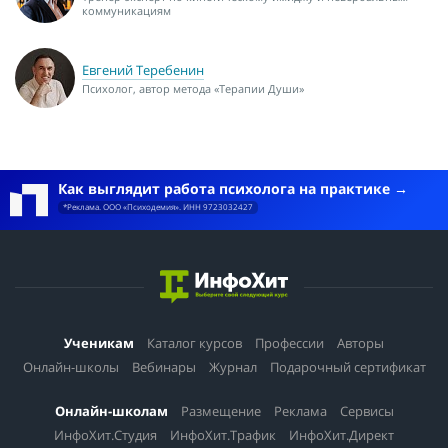
коммуникациям
Евгений Теребенин
Психолог, автор метода «Терапии Души»
Как выглядит работа психолога на практике
*Реклама. ООО «Психодемия». ИНН 9723032427
Ученикам
Каталог курсов
Профессии
Авторы
Онлайн-школы
Вебинары
Журнал
Подарочный сертификат
Онлайн-школам
Размещение
Реклама
Сервисы
ИнфоХит.Студия
ИнфоХит.Трафик
ИнфоХит.Директ