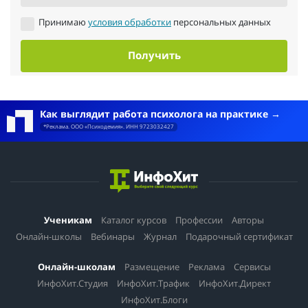
Принимаю
условия обработки
персональных данных
Получить
Как выглядит работа психолога на практике
*Реклама. ООО «Психодемия». ИНН 9723032427
Ученикам
Каталог курсов
Профессии
Авторы
Онлайн-школы
Вебинары
Журнал
Подарочный сертификат
Онлайн-школам
Размещение
Реклама
Сервисы
ИнфоХит.Студия
ИнфоХит.Трафик
ИнфоХит.Директ
ИнфоХит.Блоги