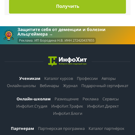
Получить
Защитите себя от деменции и болезни
Альцгеймера
Реклама. ИП Бородина Н.В. ИНН 272420437855
Ученикам
Каталог курсов
Профессии
Авторы
Онлайн-школы
Вебинары
Журнал
Подарочный сертификат
Онлайн-школам
Размещение
Реклама
Сервисы
ИнфоХит.Студия
ИнфоХит.Трафик
ИнфоХит.Директ
ИнфоХит.Блоги
Партнерам
Партнерская программа
Каталог партнёрок