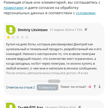
Размещая отзыв или комментарий, вы соглашаетесь с
правилами
и даете согласие на обработку
персональных данных в соответствии с
условиями
.
Dmitriy Litvintsev
27 апреля 2024 в 17:55
Купил на днях боты, которые рекламировал Дмитрий как
«уникальный и гениальный продукт», разработанный им и его
командой. Немного насторожило то, что в своем телеграм
канале ведущий пишет, что количество мест ограничено, а
когда заходишь на бот через телеграм, то можно купить в
любой момент, о чем мне и написали в личном сообщении.
После оплаты автоматически открылся доступ. И я сел
анализировать все поступающие сигналы (настроил как это
было сказано на видео). В день приходило более 70 сигналов,
Помог ли отзыв?
–2
Ответов на отзыв 2
т.е. анализировал большое количество( примерно за 3 дня).
Полный хаос! Абсолютно рандомные показатели графика
после сигналов.
Написал Дмитрию, он мне прислал какое-то доп видео, где уже
было сказано, что, конечно же, бот не может точно
Ты-Чё-ЁПТ Ааа
14 марта 2024 в 16:42