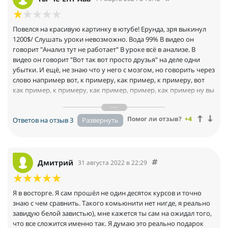
показывать и нужно соблюдать еще кучу условий, чтоб
входить в сделку ( об этом в видео сказано ничего не было).
Ладно, еще пару дней после этого а анализировал…. Ситуация
Повелся на красивую картинку в ютубе! Ерунда, зря выкинул
не поменялась….
1200$/ Слушать уроки невозможно. Вода 99% В видео он
Я написал Дмитрию сообщение о желании вернуть деньги за
говорит "Анализ тут не работает" В уроке всё в анализе. В
продукт, потому что он не работает, на сто надо мной
видео он говорит "Вот так вот просто друзья" на деле одни
посмеялись и сказали, что это крипто продукт и никакго
убытки. И ещё, не знаю что у него с мозгом, но говорить через
возврата не будет и не под какие законы эта покупка не
слово например вот, к примеру, как пример, к примеру, вот
попадает.
как пример, к примеру, как пример, пример, как пример ну вы
Будьте аккуратны, когда принимаете решение потратить свои
короче поняли, уши сворачиваются в трубочку. Смотрю я на
заработанные деньги. Тем более, когда отдаете их подобным
этих людей, которые со "счастливыми" лицами сидят в zoom и
Помог ли отзыв?
+4
товарищам.
Ответов на отзыв 3
читается по им глазам, на х**я я отдал бабки за это дерьмо.
Суть курса такая "открывай здесь, продавай там" Спасибо
чувак, я и без тебя это знал.
Дмитрий
31 августа 2022 в 22:29
Я в восторге. Я сам прошёл не один десяток курсов и точно
знаю с чем сравнить. Такого комьюнити нет нигде, я реально
завидую белой завистью), мне кажется ты сам на ожидал того,
что все сложится именно так. Я думаю это реально подарок