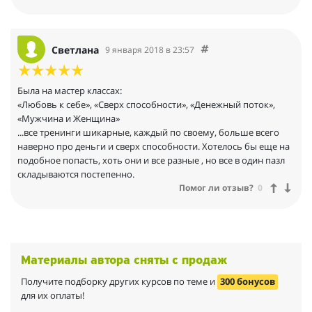
результате, в жизни
миром на тот момент. Эти встречи наполнили меня такой
начали происходить изменения к лучшему.
энергией, что я вся искрилась еще некоторое время после них,
казалось, что во мне столько энергии, что я хочу и могу ей
Я давно хотела попасть на Базовый тренинг Дианы
делиться с окружающими, и это для меня было открытием.
Светлана
9 января 2018 в 23:57
Щербанской, посвященный женской природе. Я думаю, что
Тренинги Дианы, это семинары о женской мудрости, о
этот тренинг поможет лучше понять себя и будет прекрасным
женской энергии на очень понятном даже рациональному
продолжением этих различий.
уму языке, и так как я только учусь на волшебницу, я с
Была на мастер классах:
нетерпением жду новых встреч с ней.
«Любовь к себе», «Сверх способности», «Денежный поток»,
«Мужчина и Женщина»
...все тренинги шикарные, каждый по своему, больше всего
наверно про деньги и сверх способности. Хотелось бы еще на
подобное попасть, хоть они и все разные , но все в один пазл
складываются постепенно.
Помог ли отзыв?
0
Материалы автора сняты с продаж
Получите подборку других курсов по теме и
300 бонусов
для их оплаты!