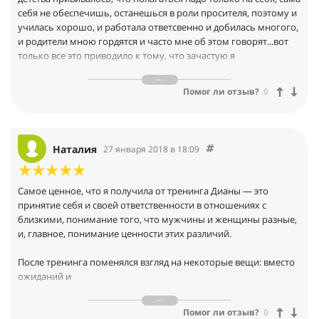
себя не обеспечишь, останешься в роли просителя, поэтому и
училась хорошо, и работала ответсвенно и добилась многого,
и родители мною гордятся и часто мне об этом говорят...вот
только все это приводило к тому, что зачастую я
конкурировала с мужчиной, который был рядом со
мной...потом не раз сама на него обижалась за то, что он
Помог ли отзыв?
0
дальше относился ко мне как к партнеру или конкуренту, а не
к женщине, о которой хочется заботиться...
Но потом я родила ребенка, и роли в нашей семье встали на
свои места — ему больше не надо было ничего доказывать, он
Наталия
27 января 2018 в 18:09
стал наслаждаться ролью кормильца, главы семьи, а я поняла,
что ничего никому доказывать и ни с кем соревноваться мне
тоже не надо, мне хорошо не работать и вечером
Самое ценное, что я получила от тренинга Дианы — это
приготовить вкусный ужин. И на тот момент как часто бывает
принятие себя и своей ответственности в отношениях с
в жизни, как бы случайно появились возможности посетить
близкими, понимание того, что мужчины и женщины разные,
тренинги, которые именно в тот момент нашли свой отклик с
и, главное, понимание ценности этих различий.
моими внутренними ощущениями, моя подруга пригласила
меня на тренинги Дианы.
После тренинга поменялся взгляд на некоторые вещи: вместо
Она говорила про казалось бы несколько эзотерические вещи,
ожиданий и
мой рациональный ум порой взрывался от
иррациональности, но это было очень интересно, а
требований появилось принятие и благодарность и, в
полученные знания очень совпадали с моим внутренним
Помог ли отзыв?
0