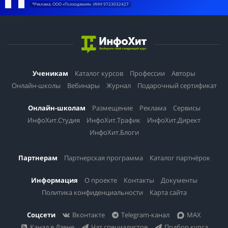
*Реклама. ООО «Психодемия». ИНН 9723032427
Ученикам
Каталог курсов
Профессии
Авторы
Онлайн-школы
Вебинары
Журнал
Подарочный сертификат
Онлайн-школам
Размещение
Реклама
Сервисы
ИнфоХит.Студия
ИнфоХит.Трафик
ИнфоХит.Директ
ИнфоХит.Блоги
Партнерам
Партнерская программа
Каталог партнёрок
Информация
О проекте
Контакты
Документы
Политика конфиденциальности
Карта сайта
Соцсети
Вконтакте
Telegram-канал
MAX
Канал в Дзене
Чат специалистов
Подбор курса