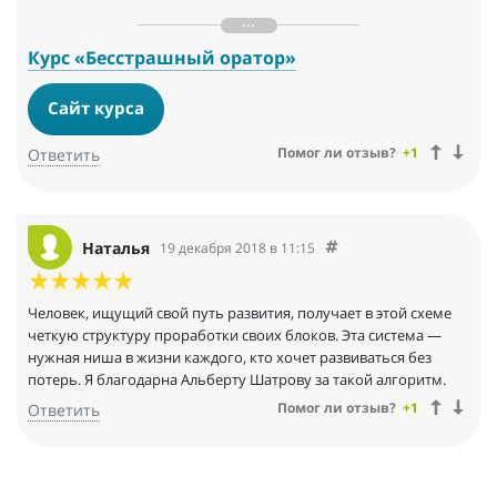
сетевых бизнесах) и делала различные техники работы со
страхом выступлений из этих курсов. Не одна из них не дала
должного результата. Техники Альберта Шатрова дали
Курс «Бесстрашный оратор»
результат моментальный. Делаешь их и сразу становишься
уверенным в себе человеком, еще и на восходящем позитиве.
Сайт курса
Обязательно завершу начатую работу над своими страхами в
продвинутом курсе по работе с причинами страха, чтобы
Помог ли отзыв?
+1
Ответить
избавиться от него насовсем. Еще раз спасибки!
Наталья
19 декабря 2018 в 11:15
Человек, ищущий свой путь развития, получает в этой схеме
четкую структуру проработки своих блоков. Эта система —
нужная ниша в жизни каждого, кто хочет развиваться без
потерь. Я благодарна Альберту Шатрову за такой алгоритм.
Помог ли отзыв?
+1
Ответить