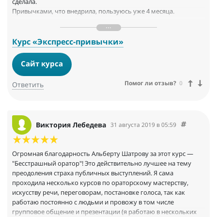
сделала.
Привычками, что внедрила, пользуюсь уже 4 месяца.
Ваша технология работает! Курс изменил мою жизнь к
лучшему!
Курс «Экспресс-привычки»
Сайт курса
Помог ли отзыв?
0
Ответить
Виктория Лебедева
31 августа 2019 в 05:59
Огромная благодарность Альберту Шатрову за этот курс —
"Бесстрашный оратор"! Это действительно лучшее на тему
преодоления страха публичных выступлений. Я сама
проходила несколько курсов по ораторскому мастерству,
искусству речи, переговорам, постановке голоса, так как
работаю постоянно с людьми и провожу в том числе
групповое общение и презентации (я работаю в нескольких