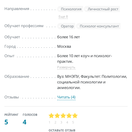
Направления
Психология
Личностный рост
Еще 8
Обучает профессиям
Оратор
Психолог-консультант
Обучает
более 16 лет
Город
Москва
Опыт
Более 10 лет коуч и психолог-
практик.
Развернуть
Образование
Вуз: МНЭПУ, Факультет: Политологии,
социальной психологии и
акмеологии.
Отзывы
Читать (4)
РЕЙТИНГ
ГОЛОСОВ
5
4
1
2
3
4
5
ОСТАВЬТЕ ОТЗЫВ