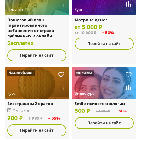
Чек-лист
Курс
Пошаговый план
Матрица денег
гарантированного
от 5 000 ₽
избавления от страха
от 10 000 ₽
– 50%
публичных и онлайн
выступлений
Перейти на сайт
Бесплатно
Перейти на сайт
Навыки общения
Антистресс
Курс
Видеокурс
Бесстрашный оратор
Smile-психотехнологии
7 уроков
500 ₽
1 000 ₽
– 50%
900 ₽
1 990 ₽
– 55%
Перейти на сайт
Перейти на сайт