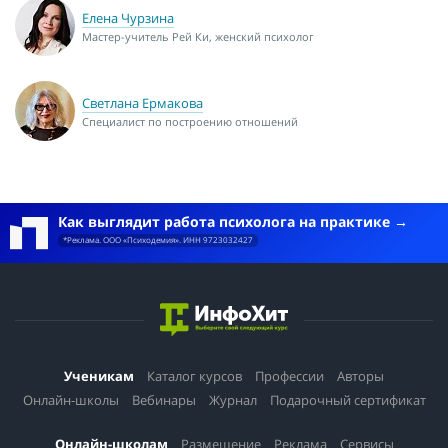
Елена Чурзина
Мастер-учитель Рей Ки, женский психолог
Светлана Ермакова
Специалист по построению отношений
Как выглядит работа психолога на практике
*Реклама. ООО «Психодемия». ИНН 9723032427
Ученикам
Каталог курсов
Профессии
Авторы
Онлайн-школы
Вебинары
Журнал
Подарочный сертификат
Онлайн-школам
Размещение
Реклама
Сервисы