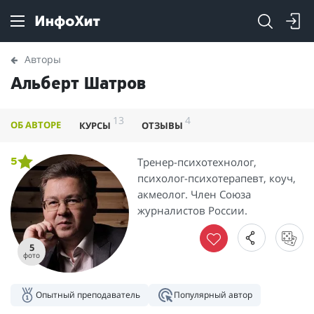
Авторы
Альберт Шатров
13
4
ОБ АВТОРЕ
КУРСЫ
ОТЗЫВЫ
Тренер-психотехнолог,
5
психолог-психотерапевт, коуч,
акмеолог. Член Союза
журналистов России.
5
фото
Опытный преподаватель
Популярный автор