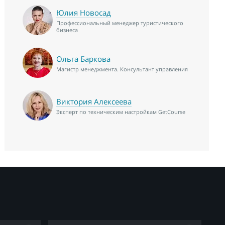
Юлия Новосад
Профессиональный менеджер туристического
бизнеса
Ольга Баркова
Магистр менеджмента. Консультант управления
Виктория Алексеева
Эксперт по техническим настройкам GetCourse