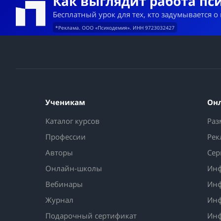
Как выглядит работа пс
Бесплатный урок для тех, кто задумывается о
*Реклама. ООО «Психодемия». ИНН 9723032427
Ученикам
Он
Каталог курсов
Раз
Профессии
Рек
Авторы
Сер
Онлайн-школы
Инф
Вебинары
Инф
Журнал
Инф
Подарочный сертификат
Инф