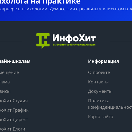
ихолога на практике
 карьере в психологии. Демосессия с реальным клиентом в 
лайн-школам
Информация
мещение
О проекте
лама
Контакты
висы
Документы
оХит.Студия
Политика
конфиденциальнос
оХит.Трафик
Карта сайта
оХит.Директ
оХит.Блоги