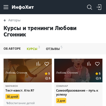
Авторы
Курсы и тренинги Любови
Сгонник
3
5
ОБ АВТОРЕ
КУРСЫ
ОТЗЫВЫ
Любовь Сгонник
Любовь Сгонник
5
5
5
5
МАРАФОН
СЕМИНАР
Тест-квест. Кто Я?
Самообразование – путь к
успеху
30 дней
2 дня
Воспитание детей