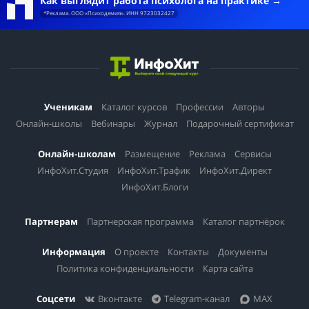
Как выглядит работа психолога на практике
*Реклама. ООО «Психодемия». ИНН 9723032427
Ученикам
Каталог курсов
Профессии
Авторы
Онлайн-школы
Вебинары
Журнал
Подарочный сертификат
Онлайн-школам
Размещение
Реклама
Сервисы
ИнфоХит.Студия
ИнфоХит.Трафик
ИнфоХит.Директ
ИнфоХит.Блоги
Партнерам
Партнерская программа
Каталог партнёрок
Информация
О проекте
Контакты
Документы
Политика конфиденциальности
Карта сайта
Соцсети
Вконтакте
Telegram-канал
MAX