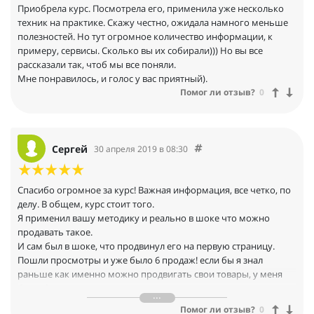
Еще раз большое спасибо) Буду продвигать и другие товары
Приобрела курс. Посмотрела его, применила уже несколько
также. И даже то, что на продвижение требуется силы, я буду
техник на практике. Скажу честно, ожидала намного меньше
упорно идти вперед.
полезностей. Но тут огромное количество информации, к
примеру, сервисы. Сколько вы их собирали))) Но вы все
рассказали так, чтоб мы все поняли.
Мне понравилось, и голос у вас приятный).
Помог ли отзыв?
0
Сергей
30 апреля 2019 в 08:30
Спасибо огромное за курс! Важная информация, все четко, по
делу. В общем, курс стоит того.
Я применил вашу методику и реально в шоке что можно
продавать такое.
И сам был в шоке, что продвинул его на первую страницу.
Пошли просмотры и уже было 6 продаж! если бы я знал
раньше как именно можно продвигать свои товары, у меня
было бы наеврное уже сотни тысяч продаж.
И самое главное. что я никогда курсы не покупал, и тут
Помог ли отзыв?
0