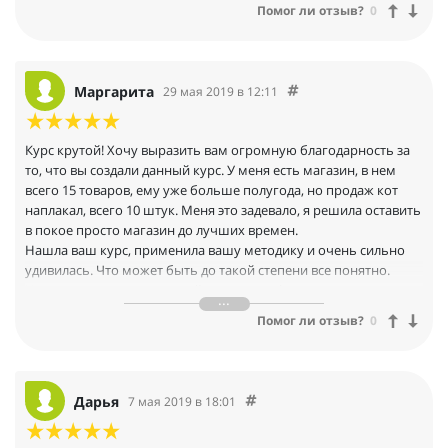
Помог ли отзыв?
0
Маргарита
29 мая 2019 в 12:11
Курс крутой! Хочу выразить вам огромную благодарность за
то, что вы создали данный курс. У меня есть магазин, в нем
всего 15 товаров, ему уже больше полугода, но продаж кот
наплакал, всего 10 штук. Меня это задевало, я решила оставить
в покое просто магазин до лучших времен.
Нашла ваш курс, применила вашу методику и очень сильно
удивилась. Что может быть до такой степени все понятно.
Честно, я не думала, что найду такую информацию, которая
реально поможет пробиться в ТОП.
Помог ли отзыв?
0
Через 5 дней после всех манипуляций с товаром он попал на
первую страницу. Просмотров стало в разы больше, причем я
не сильно верила, что такое произойдет. В общем, за это
время случилось несколько продаж, хотя мой магазин стоял
Дарья
7 мая 2019 в 18:01
без продаж уже много времени. Честно, я думала с тех
позиций что у меня сейчас, мои товары никогда не вырвутся.