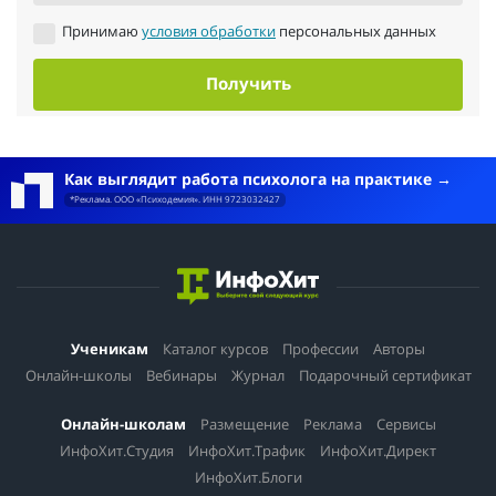
Принимаю
условия обработки
персональных данных
Получить
Как выглядит работа психолога на практике
*Реклама. ООО «Психодемия». ИНН 9723032427
Ученикам
Каталог курсов
Профессии
Авторы
Онлайн-школы
Вебинары
Журнал
Подарочный сертификат
Онлайн-школам
Размещение
Реклама
Сервисы
ИнфоХит.Студия
ИнфоХит.Трафик
ИнфоХит.Директ
ИнфоХит.Блоги