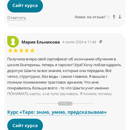
на практикуме, я почувствовала себя очень хорошо и
Сайт курса
наполнено. Я рада, что попала к Кате на практикум и в
последствии на обучение. Пока учусь, уже прошла все
Помог ли отзыв?
0
Ответить
старшие арканы. Я очень довольна, Спасибо ДОРОГАЯ
ШАКТИ!!!!
Мария Ельникова
4 июля 2024 в 11:46
Получила вчера свой сертификат об окончании обучения в
школе Екатерины, теперь я таролог! Ура!! Хочу поблагодарить
дорогую Шакти за все знания, которые она передала. Всё
четко, структурно, без воды - самое главное. Я вышла с
полным пониманием трактовок арканов. Что мне
понравилось больше всего - то что Шакти учит именно
ПОНИМАТЬ карты, а не тупо заучивать. Я поняла, почему
раньше не могла практиковать таро - просто потому что не
могла банально запомнить карт. Екатерина же на курсе
научила, как по ее авторской методике читать трактовки
Курс «Таро: знаю, умею, предсказываю»
арканов быстро и точно, без зубрежки. Этот курс для меня -
большой знак и подарок! Теперь я могу делать расклады
Сайт курса
другим людям и не бояться что случайно забуду трактовку