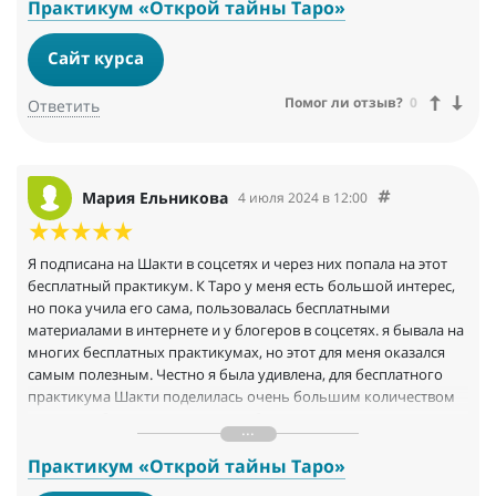
Практикум «Открой тайны Таро»
Сайт курса
Помог ли отзыв?
0
Ответить
Мария Ельникова
4 июля 2024 в 12:00
Я подписана на Шакти в соцсетях и через них попала на этот
бесплатный практикум. К Таро у меня есть большой интерес,
но пока учила его сама, пользовалась бесплатными
материалами в интернете и у блогеров в соцсетях. я бывала на
многих бесплатных практикумах, но этот для меня оказался
самым полезным. Честно я была удивлена, для бесплатного
практикума Шакти поделилась очень большим количеством
пользы - обычно все не так и на бесплатных мероприятиях
очень много воды и повторений. тут же и очистка колоды и ее
зарядка - я до этого вообще про такое не слышала, не знала
Практикум «Открой тайны Таро»
насколько это важно. А после медитации, которую Шакти дает