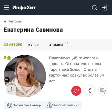
Авторы
Екатерина Савинова
2
23
ОБ АВТОРЕ
КУРСЫ
ОТЗЫВЫ
Практикующий психолог и
5
таролог. Основатель школы
Таро Shakti School. Опыт в
карточных оракулах более 34
лет.
5
фото
Популярный автор
Высокий рейтинг