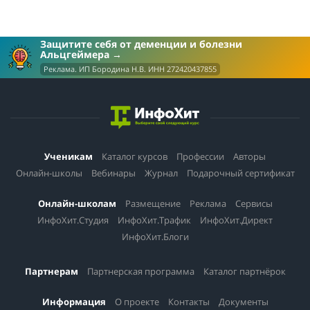
Защитите себя от деменции и болезни
Альцгеймера
Реклама. ИП Бородина Н.В. ИНН 272420437855
Ученикам
Каталог курсов
Профессии
Авторы
Онлайн-школы
Вебинары
Журнал
Подарочный сертификат
Онлайн-школам
Размещение
Реклама
Сервисы
ИнфоХит.Студия
ИнфоХит.Трафик
ИнфоХит.Директ
ИнфоХит.Блоги
Партнерам
Партнерская программа
Каталог партнёрок
Информация
О проекте
Контакты
Документы