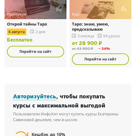
Практикум
Курс
Открой тайны Таро
Таро: знаю, умею,
предсказываю
6 августа
2 дня
3 месяца
64 урока
Бесплатно
от 28 900 ₽
от 43 900 ₽
– 34%
Перейти на сайт
Перейти на сайт
Авторизуйтесь
, чтобы покупать
курсы с максимальной выгодой
Пользователи ИнфоХит могут купить курсы Екатерины
Савиновой дешевле, чем в школе.
Кешбэк до 10%