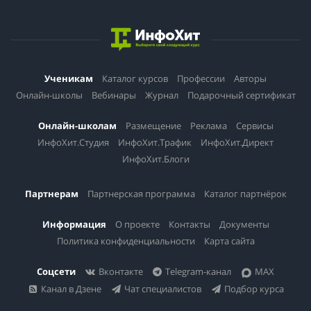
Ученикам
Каталог курсов
Профессии
Авторы
Онлайн-школы
Вебинары
Журнал
Подарочный сертификат
Онлайн-школам
Размещение
Реклама
Сервисы
ИнфоХит.Студия
ИнфоХит.Трафик
ИнфоХит.Директ
ИнфоХит.Блоги
Партнерам
Партнерская программа
Каталог партнёрок
Информация
О проекте
Контакты
Документы
Политика конфиденциальности
Карта сайта
Соцсети
Вконтакте
Telegram-канал
MAX
Канал в Дзене
Чат специалистов
Подбор курса