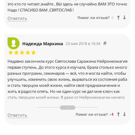
это кто-то читает.знайте , ВЫ здесь не случайно ВАМ ЭТО точно
Надо ! СПАСИБО ВАМ ,СВЯТОСЛАВ !
Помог ли отзыв?
0
Ответить
Надежда Маркина
23 мая 2018 в 16:34
Недавно закончила курс Святослава Саражина Нейронеомагия
первая ступень. До этого курса я изучала, брала столько много
разных программ, семинаров — всё, что я могла найти, чтобы
улучшить, изменить свою жизнь, вырваться из состояния раба
и стать творцом моей жизни, найти своё предназначение и
жить в радости опять. Но ни один курс не дал мне ключ как
стать творцом моей жизни. Я даже от Нейронеомагии ничего
не ожидала. Но каждый вебинар Нейронеомагии давал мне
практики и знания, о которых никто не говорит. Они простые,
Помог ли отзыв?
–1
Ответить
но применяя их можно легко стать творцом своей жизни. Весь
курс очень интенсивный, много практик и глубокие
результаты, есль человек хочет стать мастером своей
реальности. Каждый вебинар проходил в атмосфере любви,