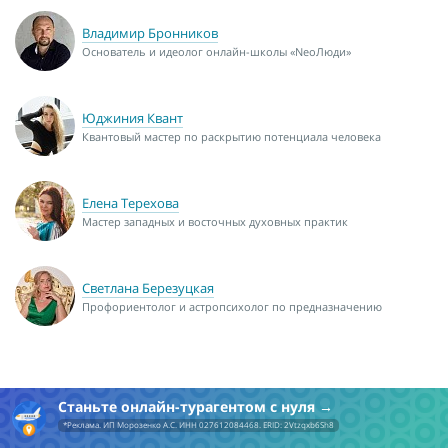
Владимир Бронников
Основатель и идеолог онлайн-школы «NeoЛюди»
Юджиния Квант
Квантовый мастер по раскрытию потенциала человека
Елена Терехова
Мастер западных и восточных духовных практик
Светлана Березуцкая
Профориентолог и астропсихолог по предназначению
Станьте онлайн-турагентом с нуля
*Реклама. ИП Морозенко А.С. ИНН 027612084468. ERID: 2Vtzqxb6Sh8