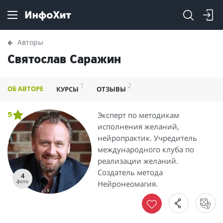
Авторы
Святослав Саражин
1
2
ОБ АВТОРЕ
КУРСЫ
ОТЗЫВЫ
Эксперт по методикам
5
исполнения желаний,
нейропрактик. Учредитель
международного клуба по
реализации желаний.
Создатель метода
4
фото
Нейронеомагия.