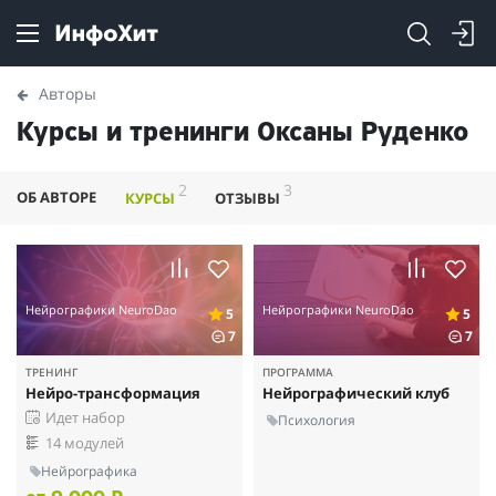
Авторы
Курсы и тренинги Оксаны Руденко
2
3
ОБ АВТОРЕ
КУРСЫ
ОТЗЫВЫ
Нейрографики NeuroDao
Нейрографики NeuroDao
5
5
7
7
ТРЕНИНГ
ПРОГРАММА
Нейро-трансформация
Нейрографический клуб
Идет набор
Психология
14 модулей
Нейрографика