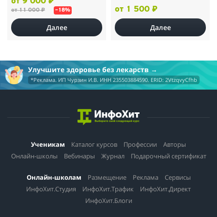
от 9 000 ₽
от 1 500 ₽
от 11 000 ₽
–18%
Далее
Далее
Улучшите здоровье без лекарств
*Реклама. ИП Чурзин И.В. ИНН 235503884590. ERID: 2VtzqvyCfhb
Ученикам
Каталог курсов
Профессии
Авторы
Онлайн-школы
Вебинары
Журнал
Подарочный сертификат
Онлайн-школам
Размещение
Реклама
Сервисы
ИнфоХит.Студия
ИнфоХит.Трафик
ИнфоХит.Директ
ИнфоХит.Блоги