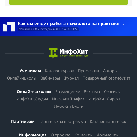
Как выглядит работа психолога на практике
*Реклама. ООО «Психодемия». ИНН 9723032427
Ученикам
Каталог курсов
Профессии
Авторы
Онлайн-школы
Вебинары
Журнал
Подарочный сертификат
Онлайн-школам
Размещение
Реклама
Сервисы
ИнфоХит.Студия
ИнфоХит.Трафик
ИнфоХит.Директ
ИнфоХит.Блоги
Партнерам
Партнерская программа
Каталог партнёрок
Информация
О проекте
Контакты
Документы