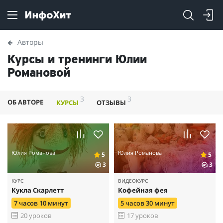
Авторы
Курсы и тренинги Юлии
Романовой
3
3
ОБ АВТОРЕ
КУРСЫ
ОТЗЫВЫ
Юлия Романова
Юлия Романова
5
5
3
3
КУРС
ВИДЕОКУРС
Кукла Скарлетт
Кофейная фея
7 часов 10 минут
5 часов 30 минут
20 уроков
17 уроков