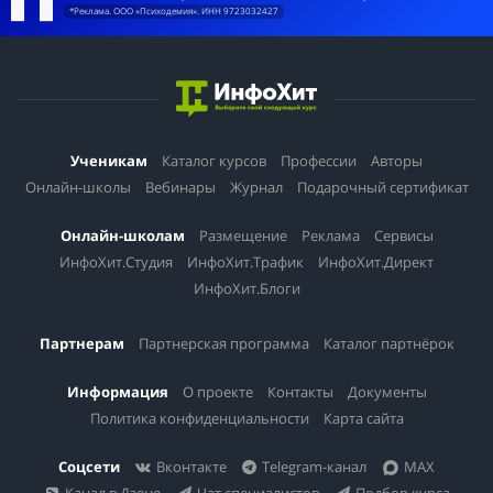
*Реклама. ООО «Психодемия». ИНН 9723032427
Ученикам
Каталог курсов
Профессии
Авторы
Онлайн-школы
Вебинары
Журнал
Подарочный сертификат
Онлайн-школам
Размещение
Реклама
Сервисы
ИнфоХит.Студия
ИнфоХит.Трафик
ИнфоХит.Директ
ИнфоХит.Блоги
Партнерам
Партнерская программа
Каталог партнёрок
Информация
О проекте
Контакты
Документы
Политика конфиденциальности
Карта сайта
Соцсети
Вконтакте
Telegram-канал
MAX