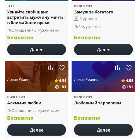
ТЕСТ
ВИДЕОКУРС
Узнайте свой шанс
Замуж за богатого
встретить мужчину мечты
5 уроков
в ближайшее время
Замужество
Отношения с мужчинами
Бесплатно
Бесплатно
Далее
Далее
Лилия Родник
Лилия Родник
4.95
4.95
181
181
ВИДЕОКУРС
ВИДЕОКУРС
Алхимия любви
Любовный терроризм
Отношения с мужчинами
Бесплатно
Бесплатно
Далее
Далее