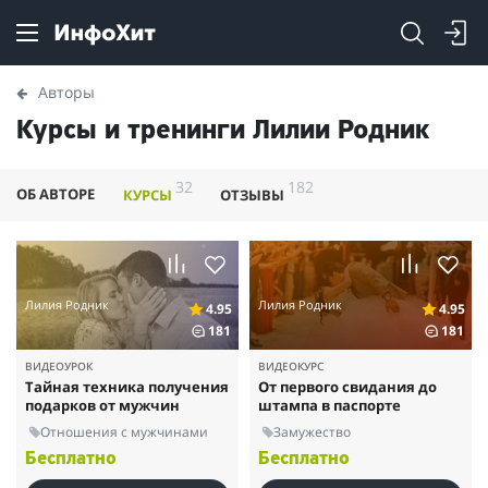
Авторы
Курсы и тренинги Лилии Родник
32
182
ОБ АВТОРЕ
КУРСЫ
ОТЗЫВЫ
Лилия Родник
Лилия Родник
4.95
4.95
181
181
ВИДЕОУРОК
ВИДЕОКУРС
Тайная техника получения
От первого свидания до
подарков от мужчин
штампа в паспорте
Отношения с мужчинами
Замужество
Бесплатно
Бесплатно