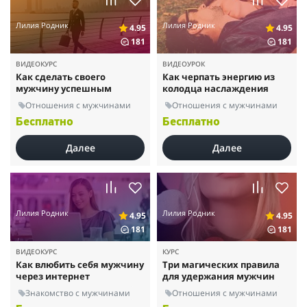
Лилия Родник
Лилия Родник
4.95
4.95
181
181
ВИДЕОКУРС
ВИДЕОУРОК
Как сделать своего
Как черпать энергию из
мужчину успешным
колодца наслаждения
Отношения с мужчинами
Отношения с мужчинами
Бесплатно
Бесплатно
Далее
Далее
Лилия Родник
Лилия Родник
4.95
4.95
181
181
ВИДЕОКУРС
КУРС
Как влюбить себя мужчину
Три магических правила
через интернет
для удержания мужчин
Знакомство с мужчинами
Отношения с мужчинами