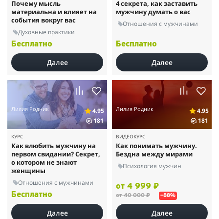
Почему мысль
4 секрета, как заставить
материальна и влияет на
мужчину думать о вас
события вокруг вас
Отношения с мужчинами
Духовные практики
Бесплатно
Бесплатно
Далее
Далее
Лилия Родник
Лилия Родник
4.95
4.95
181
181
КУРС
ВИДЕОКУРС
Как влюбить мужчину на
Как понимать мужчину.
первом свидании? Секрет,
Бездна между мирами
о котором не знают
Психология мужчин
женщины
Отношения с мужчинами
от 4 999 ₽
Бесплатно
от 40 000 ₽
–88%
Далее
Далее