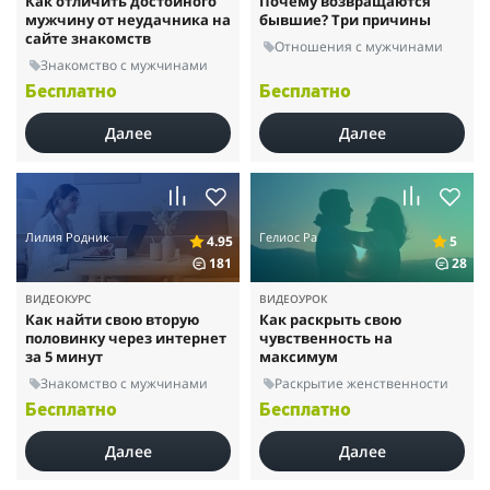
Как отличить достойного
Почему возвращаются
мужчину от неудачника на
бывшие? Три причины
сайте знакомств
Отношения с мужчинами
Знакомство с мужчинами
Бесплатно
Бесплатно
Далее
Далее
Лилия Родник
Гелиос Ра
4.95
5
181
28
ВИДЕОКУРС
ВИДЕОУРОК
Как найти свою вторую
Как раскрыть свою
половинку через интернет
чувственность на
за 5 минут
максимум
Знакомство с мужчинами
Раскрытие женственности
Бесплатно
Бесплатно
Далее
Далее