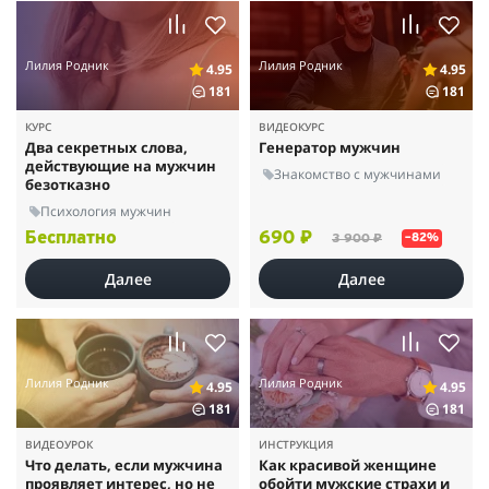
Лилия Родник
Лилия Родник
4.95
4.95
181
181
КУРС
ВИДЕОКУРС
Два секретных слова,
Генератор мужчин
действующие на мужчин
Знакомство с мужчинами
безотказно
Психология мужчин
Бесплатно
690 ₽
3 900 ₽
–82%
Далее
Далее
Лилия Родник
Лилия Родник
4.95
4.95
181
181
ВИДЕОУРОК
ИНСТРУКЦИЯ
Что делать, если мужчина
Как красивой женщине
проявляет интерес, но не
обойти мужские страхи и