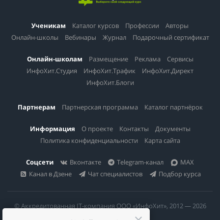
Ученикам
Каталог курсов
Профессии
Авторы
Онлайн-школы
Вебинары
Журнал
Подарочный сертификат
Онлайн-школам
Размещение
Реклама
Сервисы
ИнфоХит.Студия
ИнфоХит.Трафик
ИнфоХит.Директ
ИнфоХит.Блоги
Партнерам
Партнерская программа
Каталог партнёрок
Информация
О проекте
Контакты
Документы
Политика конфиденциальности
Карта сайта
Соцсети
Вконтакте
Telegram-канал
MAX
Канал в Дзене
Чат специалистов
Подбор курса
© Аккредитованная IT-компания ООО «ИнфоХит», 2012 — 2026