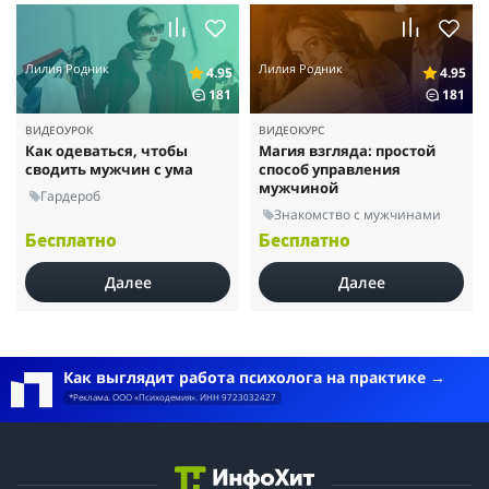
Лилия Родник
Лилия Родник
4.95
4.95
181
181
ВИДЕОУРОК
ВИДЕОКУРС
Как одеваться, чтобы
Магия взгляда: простой
сводить мужчин с ума
способ управления
мужчиной
Гардероб
Знакомство с мужчинами
Бесплатно
Бесплатно
Далее
Далее
Как выглядит работа психолога на практике
*Реклама. ООО «Психодемия». ИНН 9723032427