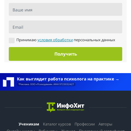
Ваше имя
Email
Принимаю
условия обработки
персональных данных
Получить
Как выглядит работа психолога на практике
*Реклама. ООО «Психодемия». ИНН 9723032427
Ученикам
Каталог курсов
Профессии
Авторы
Онлайн-школы
Вебинары
Журнал
Подарочный сертификат