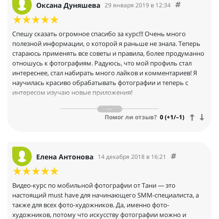
Оксана Дуняшева
29 января 2019 в 12:34
Спешу сказать огромное спасибо за курс!!! Очень много
полезной информации, о которой я раньше не знала. Теперь
стараюсь применять все советы и правила, более продуманно
отношусь к фотографиям. Радуюсь, что мой профиль стал
интереснее, стал набирать много лайков и комментариев! Я
научилась красиво обрабатывать фотографии и теперь с
интересом изучаю новые приложения!
Еще огромное спасибо за разбор моих фотографий в заданиях
Помог ли отзыв?
0 (+1/–1)
курса! При разборе я увидела ошибки, которые не замечала
раньше и теперь стараюсь их не допускать. Очень
вдохновилась и теперь не могу остановиться)
Елена Антонова
14 декабря 2018 в 16:21
Видео-курс по мобильной фотографии от Тани — это
настоящий must have для начинающего SMM-специалиста, а
также для всех фото-художников. Да, именно фото-
художников, потому что искусству фотографии можно и