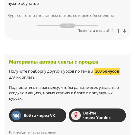
нужно обучаться.
Курс состоит из поэтапных шагов, которые обязательно
приведут вас к успеху.)
Помог ли отзыв?
0
Я начала вести свой блог о книгах относительно недавно,
старалась красиво оформлять свои мысли в информационные
посты, а также дополнять пост красивой фотографией. Таня не
только помогла мне найти ошибки в моем профиле, но и
показала как можно изменить его в лучшую сторону. Также я
Материалы автора сняты с продаж
узнала о существовании многих полезных приложений,
которые могут помочь в работе над обработкой фотографий,
Получите подборку других курсов по теме и
300 бонусов
и можно спокойно попрощаться с фотошопом. Курс по
для их оплаты!
мобильной фотографии оказался важным и полезным для
меня, спасибо!
Подпишитесь на рассылку, чтобы раньше всех узнавать о
скидках и акциях, новых статьях в блоге и популярных
курсах.
Войти
Войти через VK
через Yandex
Или войдите через ваш email