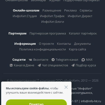
Онлайн-школам
Размещение
Реклама
Сервисы
ИнфоХит.Студия
ИнфоХит.Трафик
ИнфоХит.Директ
ИнфоХит.Блоги
Партнерам
Партнерская программа
Каталог партнёрок
Информация
О проекте
Контакты
Документы
Политика конфиденциальности
Карта сайта
Соцсети
Вконтакте
Telegram-канал
MAX
Канал в Дзене
Чат специалистов
Подбор курса
© Аккредитованная IT-компания ООО «ИнфоХит», 2012 — 2026
Мы используем cookie-файлы
, чтобы
Общество с ограниченной ответственностью "ИнфоХит"
улучшить ваше взаимодействие с сайтом.
624446, Россия, Свердловская область, г. Краснотурьинск,
ул Урожайная, д. 3
ИНН 6617023200 | КПП 661701001 | +7 984 888-51-57 | info@info-hit.ru
Понятно