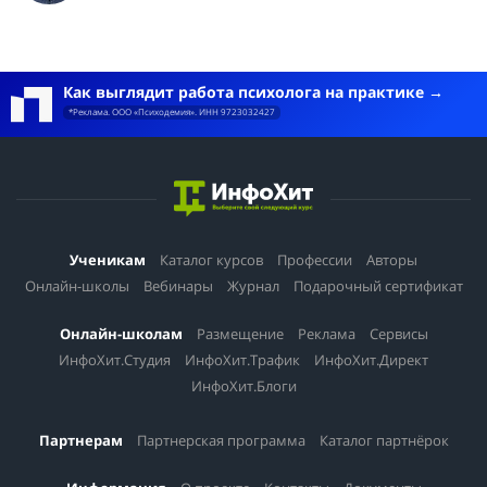
Как выглядит работа психолога на практике
*Реклама. ООО «Психодемия». ИНН 9723032427
Ученикам
Каталог курсов
Профессии
Авторы
Онлайн-школы
Вебинары
Журнал
Подарочный сертификат
Онлайн-школам
Размещение
Реклама
Сервисы
ИнфоХит.Студия
ИнфоХит.Трафик
ИнфоХит.Директ
ИнфоХит.Блоги
Партнерам
Партнерская программа
Каталог партнёрок