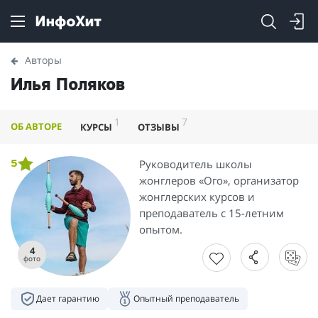
Авторы
Илья Поляков
1
7
ОБ АВТОРЕ
КУРСЫ
ОТЗЫВЫ
Руководитель школы
5
жонглеров «Ого», организатор
жонглерских курсов и
преподаватель с 15-летним
опытом.
4
фото
Дает гарантию
Опытный преподаватель