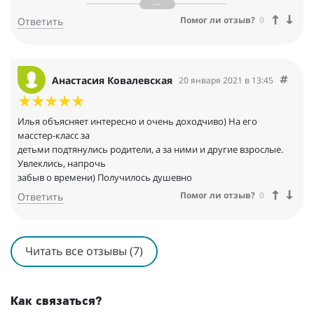
более старших девочек. А уж показательный номер сразил
Помог ли отзыв?
0
Ответить
всех наповал.
Спасибо!
Анастасия Ковалевская
20 января 2021 в 13:45
Илья объясняет интересно и очень доходчиво) На его
масстер-класс за
детьми подтянулись родители, а за ними и другие взрослые.
Увлеклись, напрочь
забыв о времени) Получилось душевно
Помог ли отзыв?
0
Ответить
Читать все отзывы (7)
Как связаться?