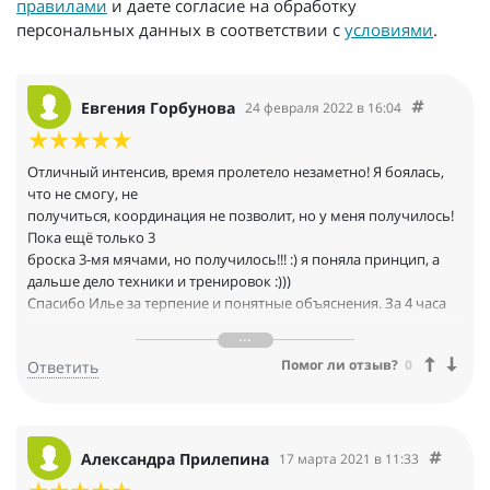
правилами
и даете согласие на обработку
персональных данных в соответствии с
условиями
.
Евгения Горбунова
24 февраля 2022 в 16:04
Отличный интенсив, время пролетело незаметно! Я боялась,
что не смогу, не
получиться, координация не позволит, но у меня получилось!
Пока ещё только 3
броска 3-мя мячами, но получилось!!! :) я поняла принцип, а
дальше дело техники и тренировок :)))
Спасибо Илье за терпение и понятные объяснения. За 4 часа
человек, который никогда не жонглировал смог научиться
азам жонглирования, а так же небольшим трюкам с
Помог ли отзыв?
0
Ответить
мячиками. Было очень интересно! Спасибо школе "ОГО" и
Илье за прекрасно с пользой проведённое время! :))
Александра Прилепина
17 марта 2021 в 11:33