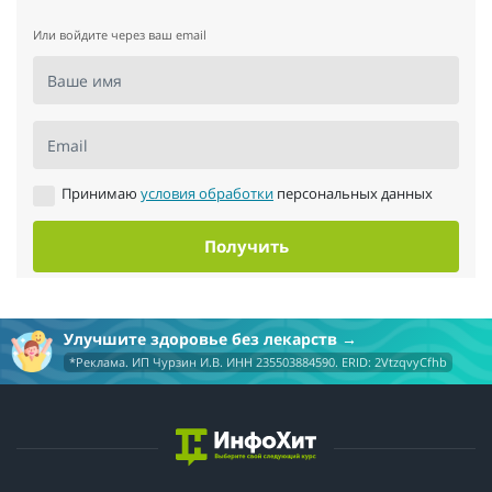
Или войдите через ваш email
Ваше имя
Email
Принимаю
условия обработки
персональных данных
Получить
Улучшите здоровье без лекарств
*Реклама. ИП Чурзин И.В. ИНН 235503884590. ERID: 2VtzqvyCfhb