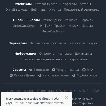
Ученикам
Каталог курсов
Профессии
Авторы
Онлайн-школы
Вебинары
Журнал
Подарочный сертификат
Онлайн-школам
Размещение
Реклама
Сервисы
ИнфоХит.Студия
ИнфоХит.Трафик
ИнфоХит.Директ
ИнфоХит.Блоги
Партнерам
Партнерская программа
Каталог партнёрок
Информация
О проекте
Контакты
Документы
Политика конфиденциальности
Карта сайта
Соцсети
Вконтакте
Telegram-канал
MAX
Канал в Дзене
Чат специалистов
Подбор курса
© Аккредитованная IT-компания ООО «ИнфоХит», 2012 — 2026
Мы используем cookie-файлы
, чтобы
Общество с ограниченной ответственностью "ИнфоХит"
улучшить ваше взаимодействие с сайтом.
624446, Россия, Свердловская область, г. Краснотурьинск,