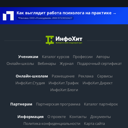
Как выглядит работа психолога на практике
*Реклама. ООО «Психодемия». ИНН 9723032427
Ученикам
Каталог курсов
Профессии
Авторы
Онлайн-школы
Вебинары
Журнал
Подарочный сертификат
Онлайн-школам
Размещение
Реклама
Сервисы
ИнфоХит.Студия
ИнфоХит.Трафик
ИнфоХит.Директ
ИнфоХит.Блоги
Партнерам
Партнерская программа
Каталог партнёрок
Информация
О проекте
Контакты
Документы
Политика конфиденциальности
Карта сайта