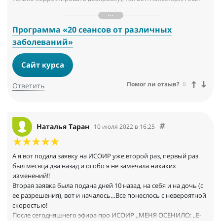
повышен в три раза от нормы-это тоже один из признаков
гипотериоза, как и низкая, ниже нормы, температура тела.
Сегодня врач объявила мне результаты анализов: щитовидка в
Программа «20 сеансов от различных
порядке. А холестерин 5,3, а норма 5.2. То есть чуть выше
заболеваний»
нормы, а был в три раза! Ура!!! Рейки- это круто! ОЛя, спасибо
за открытие этого мира.
Сайт курса
Помог ли отзыв?
0
Ответить
Наталья Таран
10 июля 2022 в 16:25
А я вот подала заявку на ИСОИР уже второй раз, первый раз
был месяца два назад и особо я не замечала никаких
изменений!!
Вторая заявка была подана дней 10 назад, на себя и на дочь (с
ее разрешения), вот и началось…Все понеслось с невероятной
скоростью!
После сегодняшнего эфира про ИСОИР ,,МЕНЯ ОСЕНИЛО: ,,Е-