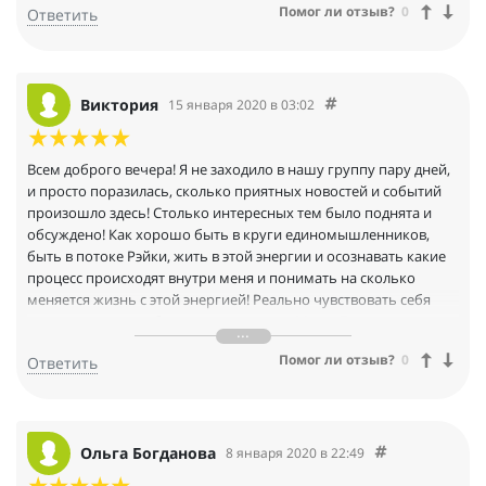
Помог ли отзыв?
0
Ответить
Виктория
15 января 2020 в 03:02
Всем доброго вечера! Я не заходило в нашу группу пару дней,
и просто поразилась, сколько приятных новостей и событий
произошло здесь! Столько интересных тем было поднята и
обсуждено! Как хорошо быть в круги единомышленников,
быть в потоке Рэйки, жить в этой энергии и осознавать какие
процесс происходят внутри меня и понимать на сколько
меняется жизнь с этой энергией! Реально чувствовать себя
маленьким волшебником в огромном Мире. Благодарю
моего Мастера Ольгу за то что она открыла дверь и является
Помог ли отзыв?
0
Ответить
проводником в этот прекрасный Мир! Благодарю Рэйки и
каждого участника этой волшебной группы!
Ольга Богданова
8 января 2020 в 22:49