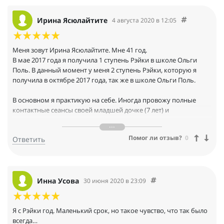
Ирина Ясюлайтите
4 августа 2020 в 12:05
Меня зовут Ирина Ясюлайтите. Мне 41 год.
В мае 2017 года я получила 1 ступень Рэйки в школе Ольги
Поль. В данный момент у меня 2 ступень Рэйки, которую я
получила в октябре 2017 года, так же в школе Ольги Поль.
В основном я практикую на себе. Иногда провожу полные
контактные сеансы своей младшей дочке (7 лет) и
дистанционные сеансы своей старшей дочери (23 года).
Помог ли отзыв?
0
Ответить
По большому счёту, я не владела информацией, что из себя
представляет практикум Бёсен. Так, в общих чертах. Моё
любопытство и желание учиться чем-то большему привело
меня на этот практикум. И ни как не для бОльших ощущений в
руках. Я была уверена в том, что я чувствую Рэйки.
Инна Усова
30 июня 2020 в 23:09
(Сейчас мне просто смешно вспоминать об этом, сравнивая
ощущения до и после).
Я с Рэйки год. Маленький срок, но такое чувство, что так было
всегда…