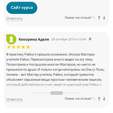
Сайт курса
Помог ли отзыв?
0
Ответить
Кокорина Аделя
28 октября 2019 в 10:49
В практику Рэйки я пришла осознанно. Искала Мастера-
учителя Рэйки. Пересмотрела много видео на эту тему.
Посмотрела и послушала многих Мастеров, но никто не
пришелся по душе. И только когда наткнулась на Ольгу Поль,
поняла – вот Мастер-учитель Рэйки, который грамотно
объясняет серьезные вещи простым человеческим языком,
который действительно учит, ведет в чудесный мир Рэйки, с
большим практическим опытом, талантом и желанием
обучать, делиться опытом, просвещать. Ольга Поль дает такие
Помог ли отзыв?
0
Ответить
знания, которых не найдете больше нигде, без пафоса, каких-
то регалий и заморочек в виде мантр, заговоров и прочей
ерунды. Наверное, в каждом человеке сидит внутренний