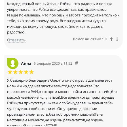
Каждодневный полный сеанс Рэйки – это радость и полная
уверенность, что Рэйки все сделает так, как правильно..
И ещё понимаешь, что помощь и забота приходит не только к
тебе, а ко всему твоему роду. Все раздражители куда-то
исчезли, ко всему отношусь спокойно и как-то даже с
радостью.
Помог ли отзыв?
0
Ответить
Анна
6 февраля 2020 в 11:52
Я безмерно благодарна Оле,что она открыла для меня этот
новый мир,где нет злости,зависти,недовольства!Это
практически РАЙ,в котором можно найти истинного себя,без
масок(главное-не испугаться).Все время,когда практикуешь
Рэйки,ты присутствуешь сам с собой,уделяешь время себе-
чувствуешь свой организм. Ощущаешь движение
крови,дыхание-ты есть,без посторонних мыслей!Ты-в
настоящем моменте,не ждешь результатов,не ждешь
излечений,ты просто ЕСТЬ!!!