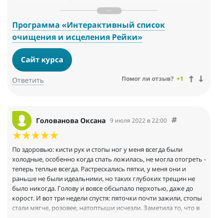
мое, так это же РЭЙКИ творит чудеса!! Надо мне собраться, не
удивляться, а принять ВСЕ ЭТО как "Так и должно быть по
непонятным для меня причинам, для улучшения будущего!!!"
Программа «Интерактивный список
Благодарю.
очищения и исцеления Рейки»
Сайт курса
Помог ли отзыв?
+1
Ответить
Голованова Оксана
9 июля 2022 в 22:00
По здоровью: кисти рук и стопы ног у меня всегда были
холодные, особенно когда спать ложилась, не могла отогреть -
теперь теплые всегда. Растрескались пятки, у меня они и
раньше не были идеальними, но таких глубоких трещин не
было никогда. Голову и вовсе обсыпало перхотью, даже до
корост. И вот три недели спустя: пяточки почти зажили, стопы
стали мягче, розовее, натоптыши исчезли. Заметила то, что в
любой обуви ноги стали меньше потеть, исчез неприятный