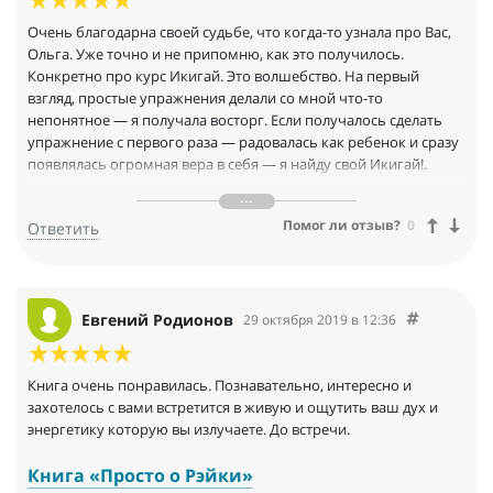
Очень благодарна своей судьбе, что когда-то узнала про Вас,
Ольга. Уже точно и не припомню, как это получилось.
Конкретно про курс Икигай. Это волшебство. На первый
взгляд, простые упражнения делали со мной что-то
непонятное — я получала восторг. Если получалось сделать
упражнение с первого раза — радовалась как ребенок и сразу
появлялась огромная вера в себя — я найду свой Икигай!.
Многие вещи стали мне понятны, на что-то стала смотреть по-
другому. Поняла, что нужно жить сердцем. Очень многому
Помог ли отзыв?
0
Ответить
мне еще нужно учиться. Я не знаю пока, как я почувствую свой
Икигай. Но уже сейчас мне так бывает хорошо, тепло внутри
— это же уже счастье! Хочу, чтобы и все люди вокруг меня
были счастливы. Пусть все понимают и знают про Икигай. И
живут в состоянии Икигай. Тогда я буду по-настоящему
Евгений Родионов
29 октября 2019 в 12:36
счастлива. А сейчас спасибо за себя, за тот восторг, который я
испытывала при выполнении заданий.
Книга очень понравилась. Познавательно, интересно и
захотелось с вами встретится в живую и ощутить ваш дух и
энергетику которую вы излучаете. До встречи.
Книга «Просто о Рэйки»