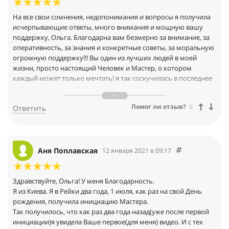
На все свои сомнения, недопонимания и вопросы я получила
исчерпывающие ответы, много внимания и мощную вашу
поддержку, Ольга. Благодарна вам безмерно за внимание, за
оперативность, за знания и конкретные советы, за моральную
огромную поддержку!!! Вы один из лучших людей в моей
жизни, просто настоящий Человек и Мастер, о котором
каждый может только мечтать! я так соскучилась в последнее
время по настоящим людям, и сейчас они стали появляться в
моей жизни.это одно из чудес Рэйки, к которой я стала ближе
Помог ли отзыв?
0
Ответить
благодаря вам! Спасибо вам, что вы есть в моей жизни! Целую,
Обнимаю миллион раз!!!
Аня Поплавская
12 января 2021 в 09:17
Здравствуйте, Ольга! У меня Благодарность.
Я из Киева. Я в Рейки два года, 1 июля, как раз на свой День
рождения, получила инициацию Мастера.
Так получилось, что как раз два года назад(уже после первой
инициации)я увидела Ваше первое(для меня) видео. И с тех