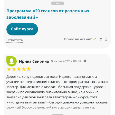
запах. Пальцы рук тоже трескались постоянно и плохо
заживали. Сейчас трещинки затянулись, ладошки стали
Программа «20 сеансов от различных
мягкими. Без всяких кремов. На голове тоже наводится
заболеваний»
порядок
Сайт курса
Помог ли отзыв?
+1
Ответить
Ирина Свирина
9 июля 2022 в 06:58
Дорогие, хочу поделиться тоже. Неделю назад оплатила
участие в интерактивном списке, о котором рассказывала наш
Мастер. Для меня это оказалась большая поддержка - уровень
энергии по ощущениям значительно выше, чем обычно,
внезапно для себя выиграла в Инстаграм-конкурсе, хотя
никогда не выигрывала!))) Сегодня довольно успешно прошла
сложный бюрократический путь за один день, а не как
рассчитывала, что будет за несколько))) ключевое - состояние