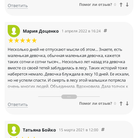
Помог ли отзыв?
0
Ответить
Мария Доценко
1 апреля 2022 в 16:24
Несколько дней не отпускают мысли об этом... Знаете, есть
маленькая девочка, обычная маленькая девочка, кажется
таких сотни и сотни тысяч... Несколько лет назад эта девочка
вместе со своей тетей заблудилась в лесу. Таких историй тоже
наберется немало. Девочка блуждала в лесу 10 дней. Ее искали,
но не успели спасти. И смерть в лесу этой малышки потрясла
очень многих людей. Объединила. Вдохновила. Дала толчок к
созданию отряда... чтобы больше таких трагедий не
повторялось. Пришел маленький человечек на Землю,
Помог ли отзыв?
0
Ответить
вспыхнул как яркая звездочка и зажег сердца многих людей по
всей стране. Ольга, Вы меняете мир к лучшему. Через Вашу
любовь, легкость и харизму зажглось уже не одно израненное
сердце. Пусть и дальше ваш свет будет путеводной звездой для
других.
Татьяна Бойко
15 марта 2021 в 12:00