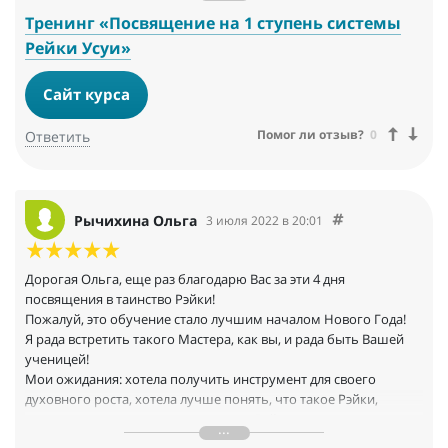
Я очень благодарна Вам за то, что взяли меня в группу! Этот
день, как жизнь с чистого листа. Благодарю!
Тренинг «Посвящение на 1 ступень системы
Рейки Усуи»
Сайт курса
Помог ли отзыв?
0
Ответить
Рычихина Ольга
3 июля 2022 в 20:01
Дорогая Ольга, еще раз благодарю Вас за эти 4 дня
посвящения в таинство Рэйки!
Пожалуй, это обучение стало лучшим началом Нового Года!
Я рада встретить такого Мастера, как вы, и рада быть Вашей
ученицей!
Мои ожидания: хотела получить инструмент для своего
духовного роста, хотела лучше понять, что такое Рэйки,
научиться правильно практиковать Рэйки, получить
поддержку и обратную связь Мастера, обрести