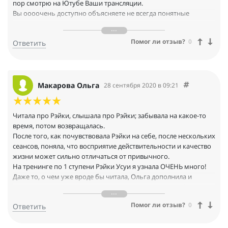
пор смотрю на Ютубе Ваши трансляции.
Вы оооочень доступно объясняете не всегда понятные
человеческому разуму вещи. Ваше видение и Рейки, и
построения Вселенной, и Вашего Любимого Квантового
Помог ли отзыв?
0
Ответить
перехода мне откликаются.
С Вашей помощью у меня прояснилось многое в голове и я
Вас я нашла ответы на многие вопросы.
Благодарю Вас за все, что Вы делаете и за свет, который Вы
излучаете.
Макарова Ольга
28 сентября 2020 в 09:21
Читала про Рэйки, слышала про Рэйки; забывала на какое-то
время, потом возвращалась.
После того, как почувствовала Рэйки на себе, после нескольких
сеансов, поняла, что восприятие действительности и качество
жизни может сильно отличаться от привычного.
На тренинге по 1 ступени Рэйки Усуи я узнала ОЧЕНЬ много!
Даже то, о чем уже вроде бы читала, Ольга дополнила и
«разжевала» так, что уже не осталось темных пятен. И,
конечно, огромное количество новой, невероятно интересной
Помог ли отзыв?
0
Ответить
информации! А уж то, что почувствовала….!!!! Превзошло все
ожидания!