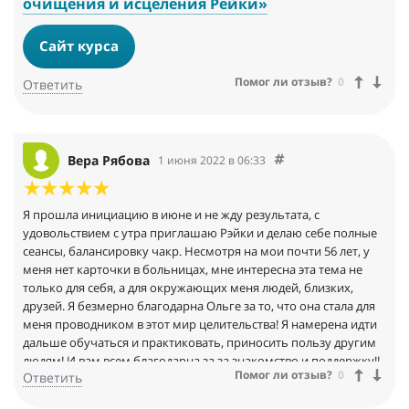
очищения и исцеления Рейки»
Сайт курса
Помог ли отзыв?
0
Ответить
Вера Рябова
1 июня 2022 в 06:33
Я прошла инициацию в июне и не жду результата, с
удовольствием с утра приглашаю Рэйки и делаю себе полные
сеансы, балансировку чакр. Несмотря на мои почти 56 лет, у
меня нет карточки в больницах, мне интересна эта тема не
только для себя, а для окружающих меня людей, близких,
друзей. Я безмерно благодарна Ольге за то, что она стала для
меня проводником в этот мир целительства! Я намерена идти
дальше обучаться и практиковать, приносить пользу другим
людям! И вам всем благодарна за за знакомство и поддержку!!
Помог ли отзыв?
0
Ответить