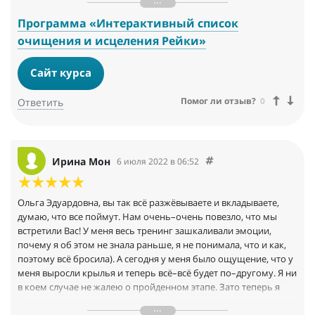
доверия и уменьшение беспокойства.
Мне так понравилось, что буду после месяца продлевать))
Программа «Интерактивный список
всем рекомендую участвовать.
очищения и исцеления Рейки»
Сайт курса
Помог ли отзыв?
0
Ответить
Ирина Мон
6 июля 2022 в 06:52
Ольга Эдуардовна, вы так всё разжёвываете и вкладываете,
думаю, что все поймут. Нам очень–очень повезло, что мы
встретили Вас! У меня весь тренинг зашкаливали эмоции,
почему я об этом не знала раньше, я не понимала, что и как,
поэтому всё бросила). А сегодня у меня было ощущение, что у
меня выросли крылья и теперь всё–всё будет по–другому. Я ни
в коем случае не жалею о пройденном этапе. Зато теперь я
понимаю ценность, важность, глубину каждого вашего слова.