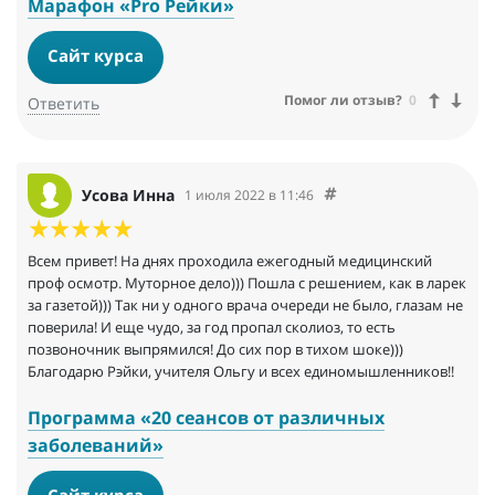
Марафон «Pro Рейки»
Сайт курса
Помог ли отзыв?
0
Ответить
Усова Инна
1 июля 2022 в 11:46
Всем привет! На днях проходила ежегодный медицинский
проф осмотр. Муторное дело))) Пошла с решением, как в ларек
за газетой))) Так ни у одного врача очереди не было, глазам не
поверила! И еще чудо, за год пропал сколиоз, то есть
позвоночник выпрямился! До сих пор в тихом шоке)))
Благодарю Рэйки, учителя Ольгу и всех единомышленников!!
Программа «20 сеансов от различных
заболеваний»