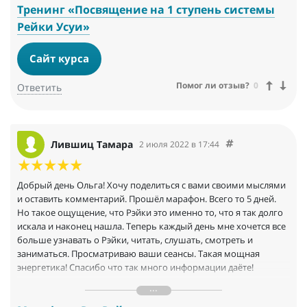
единомышленников.
Тренинг «Посвящение на 1 ступень системы
Все это, и даже больше, я получила!
Рейки Усуи»
Благодарю Вас за мудрость и профессионализм, которым вы
делитесь!
Сайт курса
Благодарю за Вашу душевность, юмор и мощную энергетику!
Благодарю за прекрасную подачу материала, подробные
Помог ли отзыв?
0
Ответить
инструкции и видео с техниками проведения сеансов, за
возможность присоединиться к закрытому чату практиков. И
за возможность всегда оставаться с вами на связи. Это очень
ценно.
Лившиц Тамара
С радостью и воодушевлением приступаю к практике Рэйки!!!
2 июля 2022 в 17:44
Особых проблемных ситуаций для проработки нет. Хочу
помогать близким и окружающим людям. Хочу жить более
Добрый день Ольга! Хочу поделиться с вами своими мыслями
осознанно. Сначала буду проводить практики, чтобы
и оставить комментарий. Прошёл марафон. Всего то 5 дней.
повысить свой уровень энергии и качество жизни. Со
Но такое ощущение, что Рэйки это именно то, что я так долго
временем, планирую проводить сеансы другим людям.
искала и наконец нашла. Теперь каждый день мне хочется все
Что поможет в пути, чтобы продолжать регулярную практику -
больше узнавать о Рэйки, читать, слушать, смотреть и
мой сильный интерес, возможность общения в наших
заниматься. Просматриваю ваши сеансы. Такая мощная
телеграм-чатах, ваш чудесный ютуб канал и сайт с
энергетика! Спасибо что так много информации даёте!
множеством полезной информации, которые позволят
Прочитала вашу книгу. Благодарю вас что несёте в мир, людям
держать фокус на главной цели!
и мне лично, столько внимания и доброты!