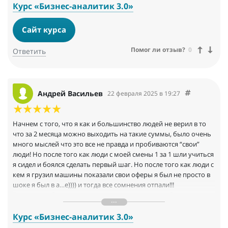
Курс «Бизнес-аналитик 3.0»
Сайт курса
Помог ли отзыв?
0
Ответить
Андрей Васильев
22 февраля 2025 в 19:27
Начнем с того, что я как и большинство людей не верил в то
что за 2 месяца можно выходить на такие суммы, было очень
много мыслей что это все не правда и пробиваются “свои”
люди! Но после того как люди с моей смены 1 за 1 шли учиться
я сидел и боялся сделать первый шаг. Но после того как люди с
кем я грузил машины показали свои оферы я был не просто в
шоке я был в а…е)))) и тогда все сомнения отпали!!!
Говоря по обучению все очень ясно и понятно объясняют
быстро отвечают и корректируют по всем вопросам, не
просто тычат носом в твою ошибку, а описывают ее,
Курс «Бизнес-аналитик 3.0»
разъясняют и дают совет как сделали бы сами!!