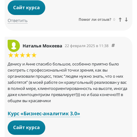
Спасибо большое будем двигаться к цели и надеюсь что скоро
Сайт курса
я буду работать в уюте с кружкой кофе, а не езда по полтора
часа в 1 сторону чтобы всю смену катать на себе тонну)
Помог ли отзыв?
0
Ответить
Наталья Мокеева
22 февраля 2025 в 11:38
Денису и Анне спасибо большое, особенно приятно было
смотреть с профессиональной точки зрения, как вы
организовали процесс, тезис “людям нужно знать, что о них
заботятся” (в моей работе он краеугольный) реализован у вас
в полной мере, клиентоориентированность на высоте, иногда
даже клинтоцентризм превалирует!))) но и база конечно!!!! в
общем вы красавчики
Курс «Бизнес-аналитик 3.0»
Сайт курса