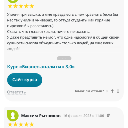
У меня три вышки, и мне правда есть с чем сравнить (если бы
нас так учили в универах, то оттуда студенты как горячие
пирожки бы разлетались).
Сказать что глаза открыли, ничего не сказать.
Я даже представить не мог, что одна идеология в общей своей
сущности смогла объединить столько людей, да еще каких
людей!
Обучение очень занимательное и интересное, сопровождение
кураторов 10 шейкелей из 10ти.
Содержательность курса - очень емкая, но не растянутая,
Курс «Бизнес-аналитик 3.0»
такая как должна быть, оставляете место на “подумать”.
В общем и целом хочется сказать, что мне очень
Сайт курса
понравилось.
Дениса, Аню, кураторов обнял приподнял поставил.
Помог ли отзыв?
0
Ответить
Максим Рытников
16 февраля 2025 в 11:06