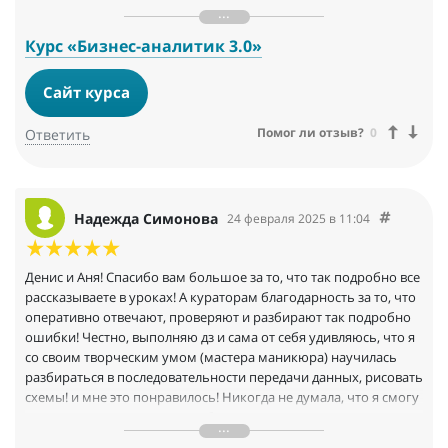
щедро делитесь и учите нас быть лучше, и выделяться из
общей массы, ІТ-специалистов!
Курс «Бизнес-аналитик 3.0»
Сайт курса
Помог ли отзыв?
0
Ответить
Надежда Симонова
24 февраля 2025 в 11:04
Денис и Аня! Спасибо вам большое за то, что так подробно все
рассказываете в уроках! А кураторам благодарность за то, что
оперативно отвечают, проверяют и разбирают так подробно
ошибки! Честно, выполняю дз и сама от себя удивляюсь, что я
со своим творческим умом (мастера маникюра) научилась
разбираться в последовательности передачи данных, рисовать
схемы! и мне это понравилось! Никогда не думала, что я смогу
в это вникнуть, но с вашим обучением это реально
возможно!!!!