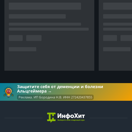
Защитите себя от деменции и болезни
Альцгеймера
Реклама. ИП Бородина Н.В. ИНН 272420437855