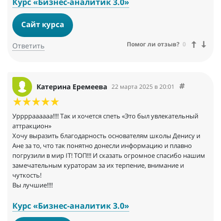
поддержку, за позитив! Очень было страшно сначала, но как
Курс «Бизнес-аналитик 3.0»
потом стало интересно!
Сайт курса
Помог ли отзыв?
0
Ответить
Катерина Еремеева
22 марта 2025 в 20:01
Урррраааааа!!!! Так и хочется спеть «Это был увлекательный
аттракцион»
Хочу выразить благодарность основателям школы Денису и
Ане за то, что так понятно донесли информацию и плавно
погрузили в мир IT! ТОП!!! И сказать огромное спасибо нашим
замечательным кураторам за их терпение, внимание и
чуткость!
Вы лучшие!!!!
Курс «Бизнес-аналитик 3.0»