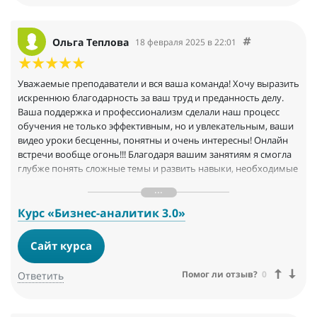
Ольга Теплова
18 февраля 2025 в 22:01
Уважаемые преподаватели и вся ваша команда! Хочу выразить
искреннюю благодарность за ваш труд и преданность делу.
Ваша поддержка и профессионализм сделали наш процесс
обучения не только эффективным, но и увлекательным, ваши
видео уроки бесценны, понятны и очень интересны! Онлайн
встречи вообще огонь!!! Благодаря вашим занятиям я смогла
глубже понять сложные темы и развить навыки, необходимые
для успешной карьеры в IT. Ваши советы и опыт вдохновили
меня на новые достижения и уверенность в своих силах.
Спасибо за терпение когда вы проверяли наши домашки))) за
Курс «Бизнес-аналитик 3.0»
внимание к каждому из нас и за создание комфортной
атмосферы для обучения, за быструю обратную связь!!!!
Сайт курса
Помог ли отзыв?
0
Ответить