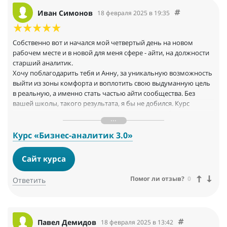
Иван Симонов
18 февраля 2025 в 19:35
Собственно вот и начался мой четвертый день на новом
рабочем месте и в новой для меня сфере - айти, на должности
старший аналитик.
Хочу поблагодарить тебя и Анну, за уникальную возможность
выйти из зоны комфорта и воплотить свою выдуманную цель
в реальную, а именно стать частью айти сообщества. Без
вашей школы, такого результата, я бы не добился. Курс
построен настолько четко, без воды, со всей необходимой
информацией, которая актуальна на сегодняшний день для
работы аналитиком. Спасибо за знания, за все ответы на
Курс «Бизнес-аналитик 3.0»
вопросы и ОС на ДЗ по модулям!
Сайт курса
Помог ли отзыв?
0
Ответить
Павел Демидов
18 февраля 2025 в 13:42