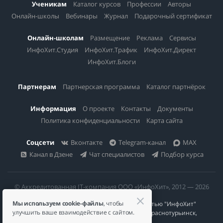
Ученикам
Каталог курсов
Профессии
Авторы
Онлайн-школы
Вебинары
Журнал
Подарочный сертификат
Онлайн-школам
Размещение
Реклама
Сервисы
ИнфоХит.Студия
ИнфоХит.Трафик
ИнфоХит.Директ
ИнфоХит.Блоги
Партнерам
Партнерская программа
Каталог партнёрок
Информация
О проекте
Контакты
Документы
Политика конфиденциальности
Карта сайта
Соцсети
Вконтакте
Telegram-канал
MAX
Канал в Дзене
Чат специалистов
Подбор курса
© Аккредитованная IT-компания ООО «ИнфоХит», 2012 — 2026
Мы используем cookie-файлы
, чтобы
Общество с ограниченной ответственностью "ИнфоХит"
улучшить ваше взаимодействие с сайтом.
624446, Россия, Свердловская область, г. Краснотурьинск,
ул Урожайная, д. 3