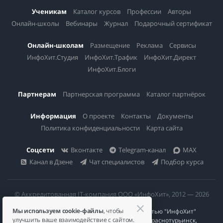
Ученикам
Каталог курсов
Профессии
Авторы
Онлайн-школы
Вебинары
Журнал
Подарочный сертификат
Онлайн-школам
Размещение
Реклама
Сервисы
ИнфоХит.Студия
ИнфоХит.Трафик
ИнфоХит.Директ
ИнфоХит.Блоги
Партнерам
Партнерская программа
Каталог партнёрок
Информация
О проекте
Контакты
Документы
Политика конфиденциальности
Карта сайта
Соцсети
Вконтакте
Telegram-канал
MAX
Канал в Дзене
Чат специалистов
Подбор курса
© Аккредитованная IT-компания ООО «ИнфоХит», 2012 — 2026
Мы используем cookie-файлы
, чтобы
Общество с ограниченной ответственностью "ИнфоХит"
улучшить ваше взаимодействие с сайтом.
624446, Россия, Свердловская область, г. Краснотурьинск,