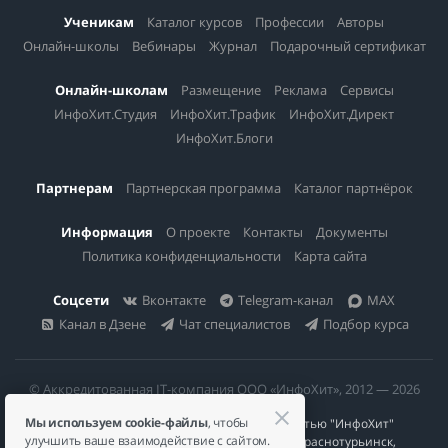
Ученикам
Каталог курсов
Профессии
Авторы
Онлайн-школы
Вебинары
Журнал
Подарочный сертификат
Онлайн-школам
Размещение
Реклама
Сервисы
ИнфоХит.Студия
ИнфоХит.Трафик
ИнфоХит.Директ
ИнфоХит.Блоги
Партнерам
Партнерская программа
Каталог партнёрок
Информация
О проекте
Контакты
Документы
Политика конфиденциальности
Карта сайта
Соцсети
Вконтакте
Telegram-канал
MAX
Канал в Дзене
Чат специалистов
Подбор курса
© Аккредитованная IT-компания ООО «ИнфоХит», 2012 — 2026
Мы используем cookie-файлы
, чтобы
Общество с ограниченной ответственностью "ИнфоХит"
улучшить ваше взаимодействие с сайтом.
624446, Россия, Свердловская область, г. Краснотурьинск,