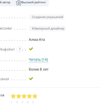
й автор
Высокий рейтинг
Создание украшений
ессиям
Ювелирный дизайнер
Алма-Ата
 ИнфоХит
?
Читать (14)
более 8 лет
канал
СОВ
1
2
3
4
5