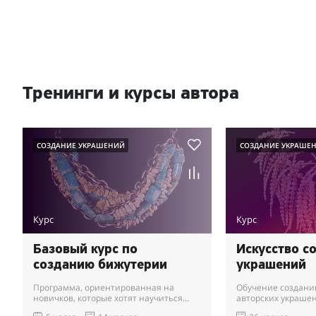
Тренинги и курсы автора
СОЗДАНИЕ УКРАШЕНИЙ
СОЗДАНИЕ УКРАШЕ
Курс
Курс
Базовый курс по
Искусство с
созданию бижутерии
украшений
Программа, ориентированная на
Обучение создан
новичков, которые хотят научиться
авторских украшен
делать украшения.
прошёл базовый ку