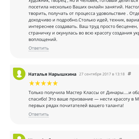
художник, творец , но и человек, готовый делить
посетила несколько Ваших онлайн занятий. Настоль
творить, получать от процесса удовольствие . От
доходчиво и подробно.Столько идей, техник, вари
интереснее создавать. Ваш труд просто бесценен
страничку и окунулась во всю красоту создания у
воплощений.
Ответить
Наталья Нарышкина
27 сентября 2017 в 13:18
Только получила Мастер Классы от Динары....и обал
спасибо! Это ваше призвание — нести красоту в М
первых рядах почитателей вашего таланта!
Ответить