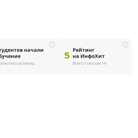
i
i
тудентов начали
Рейтинг
5
бучение
на ИнфоХит
атистика за месяц
Всего голосов: 14