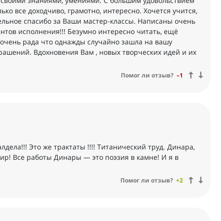
ся своими знаниями, умениями. С большим удовольствием
ко все доходчиво, грамотно, интересно. Хочется учится,
дельное спасибо за Ваши мастер-классы. Написаны очень
антов исполнения!!! Безумно интересно читать, ещё
, очень рада что однажды случайно зашла на вашу
крашений. Вдохновения Вам , новых творческих идей и их
Помог ли отзыв?
–1
дела!!! Это же трактаты !!!! Титанический труд. Динара,
ир! Все работы Динары — это поэзия в камне! И я в
Помог ли отзыв?
+2