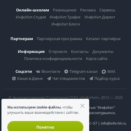
Онлайн-школам
Размещение
Реклама
Сервисы
ИнфоХит.Студия
ИнфоХит.Трафик
ИнфоХит.Директ
ИнфоХит.Блоги
Партнерам
Партнерская программа
Каталог партнёрок
Информация
О проекте
Контакты
Документы
Политика конфиденциальности
Карта сайта
Соцсети
Вконтакте
Telegram-канал
MAX
Канал в Дзене
Чат специалистов
Подбор курса
© Аккредитованная IT-компания ООО «ИнфоХит», 2012 — 2026
Мы используем cookie-файлы
, чтобы
Общество с ограниченной ответственностью "ИнфоХит"
улучшить ваше взаимодействие с сайтом.
624446, Россия, Свердловская область, г. Краснотурьинск,
ул Урожайная, д. 3
ИНН 6617023200 | КПП 661701001 | +7 984 888-51-57 | info@info-hit.ru
Понятно