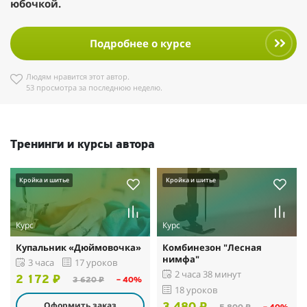
юбочкой.
Подробнее о курсе
Людям нравится этот автор.
53 просмотра за последнюю неделю.
Тренинги и курсы автора
Кройка и шитье
Кройка и шитье
Курс
Курс
Купальник «Дюймовочка»
Комбинезон "Лесная
нимфа"
3 часа
17 уроков
2 часа 38 минут
2 172 ₽
3 620 ₽
– 40%
18 уроков
Оформить заказ