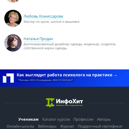
Любовь Комиссарова
Мастер по крою, шитью и вышивке
Наталья Продан
Дипломированный дизайнер одежды, модельер, создатель
собственной марки одежды
Как выглядит работа психолога на практике
*Реклама. ООО «Психодемия». ИНН 9723032427
Ученикам
Каталог курсов
Профессии
Авторы
Онлайн-школы
Вебинары
Журнал
Подарочный сертификат