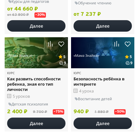
Курсы для педагогов
Обучение чтению
от 44 660 ₽
от 7 237 ₽
от 63 800 ₽
–30%
Далее
Далее
«Мама Знайка»
«Мама Знайка»
5
5
9
9
КУРС
КУРС
Как развить способности
Безопасность ребёнка в
ребенка, зная его тип
интернете
личности
4 урока
5 уроков
Воспитание детей
Детская психология
2 400 ₽
940 ₽
9 700 ₽
1 880 ₽
–75%
–50%
Далее
Далее