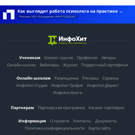
Как выглядит работа психолога на практике
*Реклама. ООО «Психодемия». ИНН 9723032427
Ученикам
Каталог курсов
Профессии
Авторы
Онлайн-школы
Вебинары
Журнал
Подарочный сертификат
Онлайн-школам
Размещение
Реклама
Сервисы
ИнфоХит.Студия
ИнфоХит.Трафик
ИнфоХит.Директ
ИнфоХит.Блоги
Партнерам
Партнерская программа
Каталог партнёрок
Информация
О проекте
Контакты
Документы
Политика конфиденциальности
Карта сайта