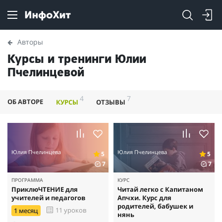
Авторы
Курсы и тренинги Юлии
Пчелинцевой
4
7
ОБ АВТОРЕ
КУРСЫ
ОТЗЫВЫ
Юлия Пчелинцева
Юлия Пчелинцева
5
5
7
7
ПРОГРАММА
КУРС
ПриклюЧТЕНИЕ для
Читай легко с Капитаном
учителей и педагогов
Апчхи. Курс для
родителей, бабушек и
11 уроков
1 месяц
нянь