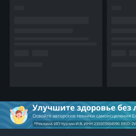
Улучшите здоровье без 
Освойте авторские техники самоисцеления 
*Реклама. ИП Чурзин И.В. ИНН 235503884590. ERID: 2