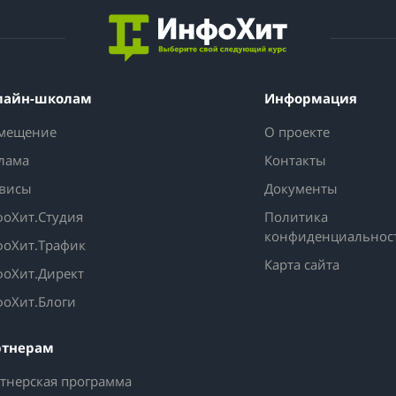
лайн-школам
Информация
мещение
О проекте
лама
Контакты
висы
Документы
оХит.Студия
Политика
конфиденциальнос
оХит.Трафик
Карта сайта
оХит.Директ
оХит.Блоги
ртнерам
тнерская программа