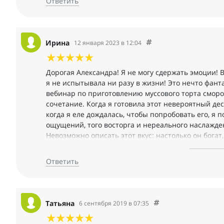
Ответить
Ирина
12 января 2023 в 12:04
Дорогая Александра! Я не могу сдержать эмоции! В
я не испытывала ни разу в жизни! Это нечто фант
вебинар по приготовлению муссового торта сморо
сочетание. Когда я готовила этот невероятный дес
когда я еле дождалась, чтобы попробовать его, я 
ощущений, того восторга и нереального наслажден
Невозможно описать этот вкус: настолько он бога
волшебных нот послевкусия. Даже не хочется глота
никогда не кончалась! И это не только про вкус, н
Ответить
что не требуется вообще никакого декора! Десерт 
полного описания своих чувств! БРАВО!!!!БРАВИСС
Татьяна
6 сентября 2019 в 07:35