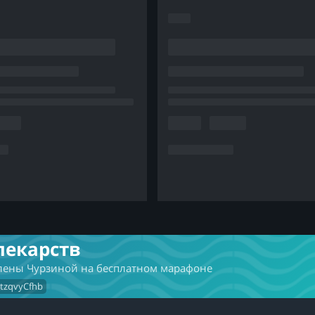
лекарств
Елены Чурзиной на бесплатном марафоне
VtzqvyCfhb