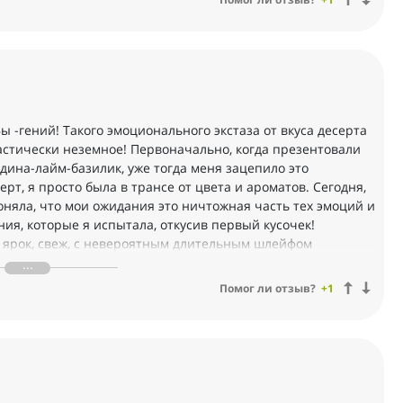
ы -гений! Такого эмоционального экстаза от вкуса десерта
астически неземное! Первоначально, когда презентовали
дина-лайм-базилик, уже тогда меня зацепило это
ерт, я просто была в трансе от цвета и ароматов. Сегодня,
поняла, что мои ожидания это ничтожная часть тех эмоций и
ия, которые я испытала, откусив первый кусочек!
т, ярок, свеж, с невероятным длительным шлейфом
ть, хочется продлить этот кайф, чтобы эта фейерия
о ещё и про цвет! Настолько все гармонично и элегантно,
Помог ли отзыв?
+1
украшает сам себя! Я просто не могу найти слов для
ИМО!!!