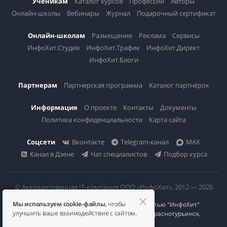
Ученикам
Каталог курсов
Профессии
Авторы
Онлайн-школы
Вебинары
Журнал
Подарочный сертификат
Онлайн-школам
Размещение
Реклама
Сервисы
ИнфоХит.Студия
ИнфоХит.Трафик
ИнфоХит.Директ
ИнфоХит.Блоги
Партнерам
Партнерская программа
Каталог партнёрок
Информация
О проекте
Контакты
Документы
Политика конфиденциальности
Карта сайта
Соцсети
Вконтакте
Telegram-канал
MAX
Канал в Дзене
Чат специалистов
Подбор курса
© Аккредитованная IT-компания ООО «ИнфоХит», 2012 — 2026
Мы используем cookie-файлы
, чтобы
Общество с ограниченной ответственностью "ИнфоХит"
улучшить ваше взаимодействие с сайтом.
624446, Россия, Свердловская область, г. Краснотурьинск,
ул Урожайная, д. 3