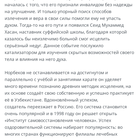
началась с того, что его признали инвалидом без надежды
на улучшение. И только упорный поиск способов
излечения и вера в свои силы помогли ему не упасть
духом. Тогда-то на его пути и появился Сеид Мухаммед
Хасан, наставник суффийской школы, благодаря которой
казалось бы неизлечимо больной смог исцелить
серьёзный недуг. Данное событие послужило
катализатором для изучения скрытых возможностей своего
тела и влияния на него духа.
Норбеков не останавливается на достигнутом и
параллельно с учёбой и занятиями карате он уделяет
много времени познанию древних методик исцеления, на
их основе создаёт свою собственную и успешно практикует
её в Узбекистане. Вдохновлённый успехом,
создатель переезжает в Россию. Его система становится
очень популярной и в 1998 году он решает открыть
«Институт самовосстановления человека». Успех
оздоровительной системы набирает популярность: во
многих странах функционируют филиалы лечебных