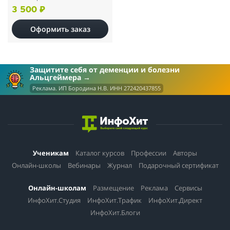
3 500 ₽
Оформить заказ
Защитите себя от деменции и болезни
Альцгеймера
Реклама. ИП Бородина Н.В. ИНН 272420437855
Ученикам
Каталог курсов
Профессии
Авторы
Онлайн-школы
Вебинары
Журнал
Подарочный сертификат
Онлайн-школам
Размещение
Реклама
Сервисы
ИнфоХит.Студия
ИнфоХит.Трафик
ИнфоХит.Директ
ИнфоХит.Блоги