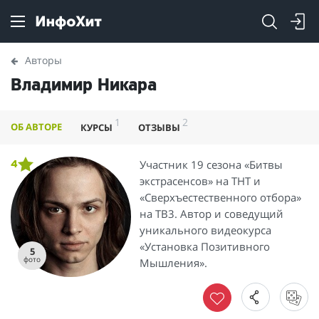
Авторы
Владимир Никара
1
2
ОБ АВТОРЕ
КУРСЫ
ОТЗЫВЫ
Участник 19 сезона «Битвы
4
экстрасенсов» на ТНТ и
«Сверхъестественного отбора»
на ТВ3. Автор и соведущий
уникального видеокурса
«Установка Позитивного
5
фото
Мышления».