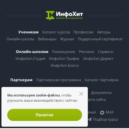
Ученикам
Каталог курсов
Профессии
Авторы
Онлайн-школы
Вебинары
Журнал
Подарочный сертификат
Онлайн-школам
Размещение
Реклама
Сервисы
ИнфоХит.Студия
ИнфоХит.Трафик
ИнфоХит.Директ
ИнфоХит.Блоги
Партнерам
Партнерская программа
Каталог партнёрок
Информация
О проекте
Контакты
Документы
Мы используем cookie-файлы
, чтобы
Политика конфиденциальности
Карта сайта
улучшить ваше взаимодействие с сайтом.
Соцсети
Вконтакте
Telegram-канал
MAX
Понятно
Канал в Дзене
Чат специалистов
Подбор курса