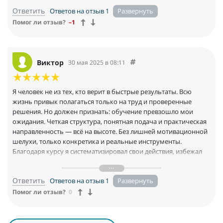
Ответить
Ответов на отзыв 1
Помог ли отзыв?
–1
Виктор
30 мая 2025 в 08:11
Я человек не из тех, кто верит в быстрые результаты. Всю
жизнь привык полагаться только на труд и проверенные
решения. Но должен признать: обучение превзошло мои
ожидания. Четкая структура, понятная подача и практическая
направленность — всё на высоте. Без лишней мотивационной
шелухи, только конкретика и реальные инструменты.
Благодаря курсу я систематизировал свои действия, избежал
критических ошибок и вывел бизнес на совершенно новый
уровень. Рекомендую тем, кто готов работать и ценит свое
Ответить
Ответов на отзыв 1
время
Помог ли отзыв?
0