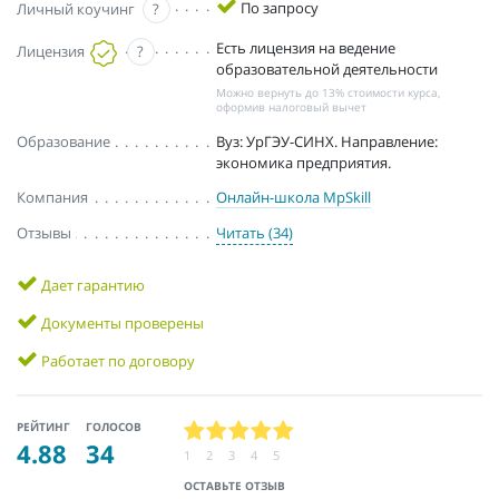
По запросу
Личный коучинг
?
Есть лицензия на ведение
Лицензия
?
образовательной деятельности
Можно вернуть до 13% стоимости курса,
оформив налоговый вычет
Образование
Вуз: УрГЭУ-СИНХ. Направление:
экономика предприятия.
Компания
Онлайн-школа MpSkill
Отзывы
Читать (34)
Дает гарантию
Документы проверены
Работает по договору
РЕЙТИНГ
ГОЛОСОВ
4.88
34
1
2
3
4
5
ОСТАВЬТЕ ОТЗЫВ