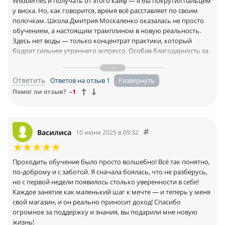
Wildberries и получать от этого кайф — я бы покрутил пальцем
у виска. Но, как говорится, время всё расставляет по своим
полочкам. Школа Дмитрия Москаленко оказалась не просто
обучением, а настоящим трамплином в новую реальность.
Здесь нет воды — только концентрат практики, который
бодрит сильнее утреннего эспрессо. Особая благодарность за
структуру и подачу — всё чётко, по делу, без сюсюканья.
Отдельный респект за поддержку — ощущение, что за спиной
Ответить
Ответов на отзыв 1
команда спецназа, готовая вытащить из любой передряги.
Сейчас я на ВБ как рыба в воде — уверен в себе и чётко знаю,
Помог ли отзыв?
–1
что делаю. От всей души благодарю!
Василиса
10 июня 2025 в 09:32
Проходить обучение было просто волшебно! Всё так понятно,
по-доброму и с заботой. Я сначала боялась, что не разберусь,
но с первой недели появилось столько уверенности в себе!
Каждое занятие как маленький шаг к мечте — и теперь у меня
свой магазин, и он реально приносит доход! Спасибо
огромное за поддержку и знания, вы подарили мне новую
жизнь!