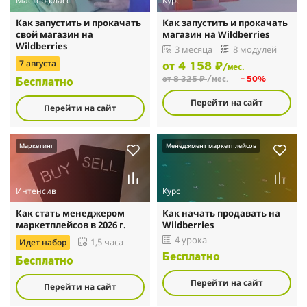
Мастер-класс
Курс
Как запустить и прокачать
Как запустить и прокачать
свой магазин на
магазин на Wildberries
Wildberries
3 месяца
8 модулей
7 августа
от 4 158 ₽
/мес.
от 8 325 ₽
/мес.
– 50%
Бесплатно
Перейти на сайт
Перейти на сайт
Маркетинг
Менеджмент маркетплейсов
Интенсив
Курс
Как стать менеджером
Как начать продавать на
маркетплейсов в 2026 г.
Wildberries
4 урока
Идет набор
1,5 часа
Бесплатно
Бесплатно
Перейти на сайт
Перейти на сайт