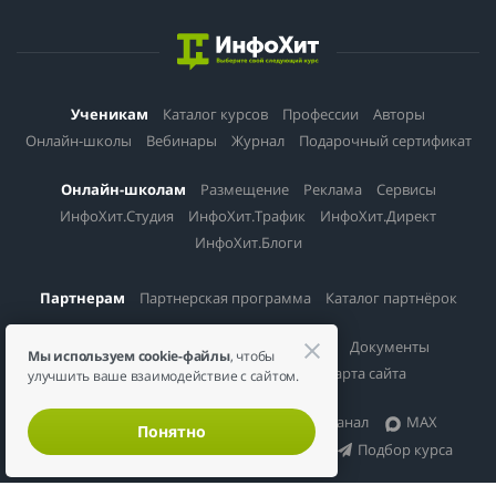
Ученикам
Каталог курсов
Профессии
Авторы
Онлайн-школы
Вебинары
Журнал
Подарочный сертификат
Онлайн-школам
Размещение
Реклама
Сервисы
ИнфоХит.Студия
ИнфоХит.Трафик
ИнфоХит.Директ
ИнфоХит.Блоги
Партнерам
Партнерская программа
Каталог партнёрок
Информация
О проекте
Контакты
Документы
Мы используем cookie-файлы
, чтобы
Политика конфиденциальности
Карта сайта
улучшить ваше взаимодействие с сайтом.
Соцсети
Вконтакте
Telegram-канал
MAX
Понятно
Канал в Дзене
Чат специалистов
Подбор курса