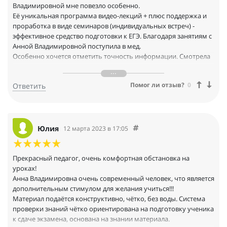
Владимировной мне повезло особенно.
Её уникальная программа видео-лекций + плюс поддержка и
проработка в виде семинаров (индивидуальных встреч) -
эффективное средство подготовки к ЕГЭ. Благодаря занятиям с
Анной Владимировной поступила в мед.
Особенно хочется отметить точность информации. Смотрела
много видео в youtube других преподавателей и хваталась за
голову: как преподаватель может делать столько ошибок в
Помог ли отзыв?
0
Ответить
наипростейших вопросах?!? Откуда я знала, что они
ошибаются? В результате работы с Анной Владимировной.
Когда я поняла, что багодаря занятиям с ней я вижу ошибки
преподавателей (!), то по-настоящему осознала всю её
крутость!
Юлия
12 марта 2023 в 17:05
Прекрасный педагог, очень комфортная обстановка на
уроках!
Анна Владимировна очень современный человек, что является
дополнительным стимулом для желания учиться!!!
Материал подаётся конструктивно, чётко, без воды. Система
проверки знаний чётко ориентирована на подготовку ученика
к сдаче экзамена, основана на знании материала.