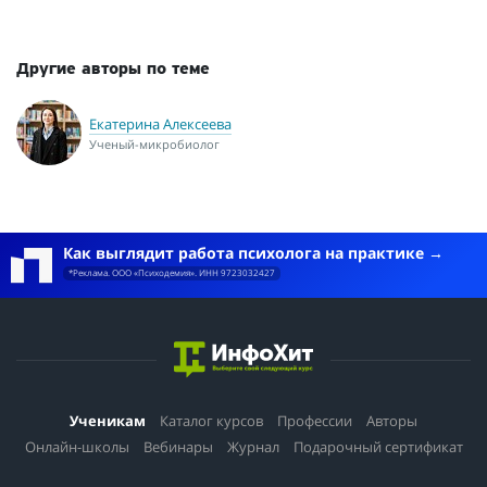
Другие авторы по теме
Екатерина Алексеева
Ученый-микробиолог
Как выглядит работа психолога на практике
*Реклама. ООО «Психодемия». ИНН 9723032427
Ученикам
Каталог курсов
Профессии
Авторы
Онлайн-школы
Вебинары
Журнал
Подарочный сертификат