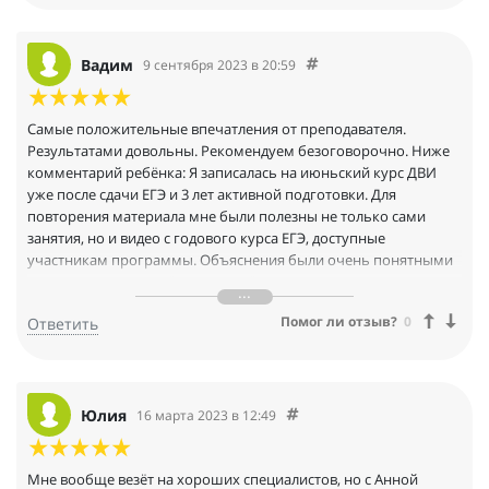
вспомнить теорию. Анна Владимировна давала к школьной
программе ещё и дополнительную информацию, за счет чего
на ДВИ мои ответы были более высоко уровня. ЕГЭ по
Вадим
9 сентября 2023 в 20:59
биологии сдала хорошо.
После чего взяла курса по подготовке к ДВИ. Курс затрагивает
все темы ‚ так что был очень полезный. Домашние работы
Самые положительные впечатления от преподавателя.
были похожи на реальный экзамен. К примеру, у меня попался
Результатами довольны. Рекомендуем безоговорочно. Ниже
вопрос, который мы выполняли в д/з Рекомендую Анну
комментарий ребёнка: Я записалась на июньский курс ДВИ
Владимировну всем!)
уже после сдачи ЕГЭ и 3 лет активной подготовки. Для
повторения материала мне были полезны не только сами
занятия, но и видео с годового курса ЕГЭ, доступные
участникам программы. Объяснения были очень понятными
и интересными, с не "книжными", а живыми и реальными
примерами. Акцент был сделан на логике рассуждений, что в
Помог ли отзыв?
0
Ответить
первую очередь ценится на вступительном испытании в МГУ.
ДВИ - экзамен особый, на него важно "перестроиться" после
ЕГЭ. Могу сказать точно, что этот курс был увлекательным,
продуманным и однозначно необходимым. Анна
Владимировна, большое вам спасибо!
Юлия
16 марта 2023 в 12:49
Мне вообще везёт на хороших специалистов, но с Анной