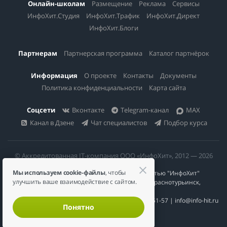
Онлайн-школам
Размещение
Реклама
Сервисы
ИнфоХит.Студия
ИнфоХит.Трафик
ИнфоХит.Директ
ИнфоХит.Блоги
Партнерам
Партнерская программа
Каталог партнёрок
Информация
О проекте
Контакты
Документы
Политика конфиденциальности
Карта сайта
Соцсети
Вконтакте
Telegram-канал
MAX
Канал в Дзене
Чат специалистов
Подбор курса
© Аккредитованная IT-компания ООО «ИнфоХит», 2012 — 2026
Мы используем cookie-файлы
, чтобы
Общество с ограниченной ответственностью "ИнфоХит"
улучшить ваше взаимодействие с сайтом.
624446, Россия, Свердловская область, г. Краснотурьинск,
ул Урожайная, д. 3
ИНН 6617023200 | КПП 661701001 | +7 984 888-51-57 | info@info-hit.ru
Понятно