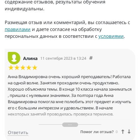
содержание отзывов, результаты обучения
индивидуальны.
Размещая отзыв или комментарий, вы соглашаетесь с
правилами
и даете согласие на обработку
персональных данных в соответствии с
условиями
.
Алина
11 сентября 2023 в 13:24
Анна Владимировна очень хороший преподаватель! Работала
на одной волне. Занятия проходили очень продуктивно.
Хорошо объясняла темы. В конце 10 класса начала заниматься
‚ пришла с нулевыми знаниями. За полтора года Анна
Владимировна помогла мне полюбить этот предмет и изучить
его с большим интересом и удовольствием. В начале
некоторых занятий проводилась проверка терминов.
Преподаватель посоветовал приложение Оше ‚ с помощью
которого запоминание терминов далось на ура. Также
Помог ли отзыв?
0
Ответить
прилагался сайт ‚ на котором все темы были в записях, очень
удобно было еще раз пройтись по теме ‚ посмотреть видео и