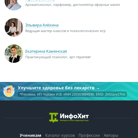
Аромапсихолог, парфюмер, дистиллятор эфирных масел
Эльвира Алёхина
Ведущая мастер-классов и психологических игр
Екатерина Каменская
Практикующий психолог, арт-терапевт
Улучшите здоровье без лекарств
*Реклама. ИП Чурзин И.В. ИНН 235503884590. ERID: 2VtzqvyCfhb
Ученикам
Каталог курсов
Профессии
Авторы