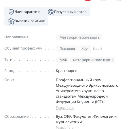
Дает гарантию
Популярный автор
Высокий рейтинг
Направления
Метафорические карты
Обучает профессиям
Психолог
Коуч
Еще 2
Теги
МАК
метафорические карты
Город
Красноярск
Опыт
Профессиональный коуч
Международного Эриксоновского
Университета коучинга по
стандартам Международной
Федерации Коучинга (ICF).
Развернуть
Образование
Вуз: СФУ. Факультет: Филологии и
журналистики.
Развернуть