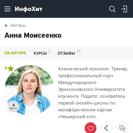
Авторы
Анна Моисеенко
3
30
ОБ АВТОРЕ
КУРСЫ
ОТЗЫВЫ
Клинический психолог. Тренер,
5
профессиональный коуч
Международного
Эриксоновского Университета
коучинга. Педагог, основатель
первой онлайн-школы по
4
фото
метафорическим картам
«Чеширский кот».