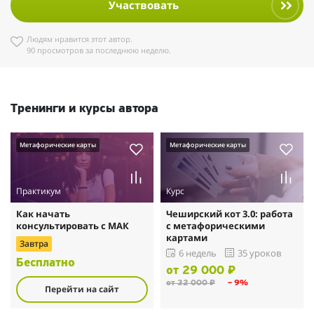
Участвовать
Людям нравится этот автор.
90 просмотров за последнюю неделю.
Тренинги и курсы автора
Метафорические карты
Метафорические карты
Практикум
Курс
Как начать
Чеширский кот 3.0: работа
консультировать с МАК
с метафорическими
картами
Завтра
6 недель
35 уроков
Бесплатно
от 29 000 ₽
от 32 000 ₽
– 9%
Перейти на сайт