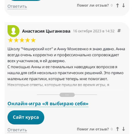
Помог ли отзыв?
0
Ответить
Анастасия Цыганкова
16 октября 2023 в 14:32
Школу "Чеширский кот" и Анну Моисеенко я знаю давно. Анна
всегда очень корректно и профессионально сопровождает
всех участников, я ей доверяю.
С помощью Анны и ее гениальных наводящих вопросов я
нашла для себя несколько практических решений. Это прямо
маленькие практики, которые теперь мне помогают.
Некоторые ответы, которые пришли во время игры, я
периодически вспоминаю и себя возвращаю к этому.
За время игры запрос получает новые грани, можно по
новому взглянуть на ситуацию. Это дает новый взгляд и
Онлайн-игра «Я выбираю себя»
приводит к решению.
Сайт курса
Помог ли отзыв?
0
Ответить