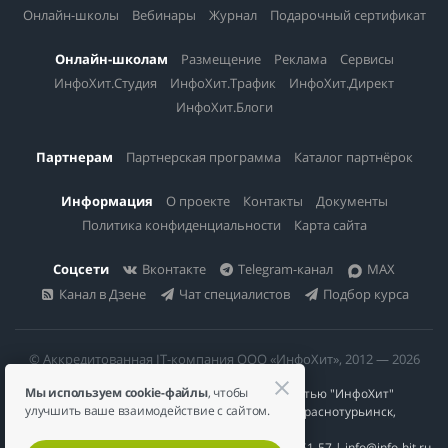
Онлайн-школы
Вебинары
Журнал
Подарочный сертификат
Онлайн-школам
Размещение
Реклама
Сервисы
ИнфоХит.Студия
ИнфоХит.Трафик
ИнфоХит.Директ
ИнфоХит.Блоги
Партнерам
Партнерская программа
Каталог партнёрок
Информация
О проекте
Контакты
Документы
Политика конфиденциальности
Карта сайта
Соцсети
Вконтакте
Telegram-канал
MAX
Канал в Дзене
Чат специалистов
Подбор курса
© Аккредитованная IT-компания ООО «ИнфоХит», 2012 — 2026
Мы используем cookie-файлы
, чтобы
Общество с ограниченной ответственностью "ИнфоХит"
улучшить ваше взаимодействие с сайтом.
624446, Россия, Свердловская область, г. Краснотурьинск,
ул Урожайная, д. 3
ИНН 6617023200 | КПП 661701001 | +7 984 888-51-57 | info@info-hit.ru