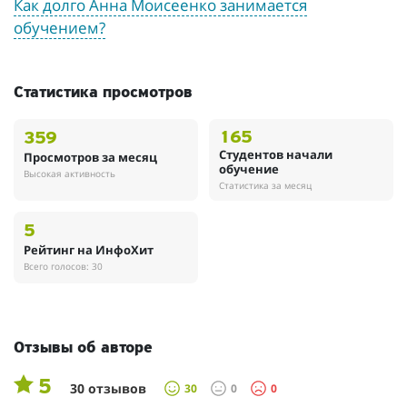
Как долго Анна Моисеенко занимается
обучением?
Статистика просмотров
165
359
Студентов начали
Просмотров за месяц
обучение
Высокая активность
Статистика за месяц
5
Рейтинг на ИнфоХит
Всего голосов: 30
Отзывы об авторе
5
30 отзывов
30
0
0