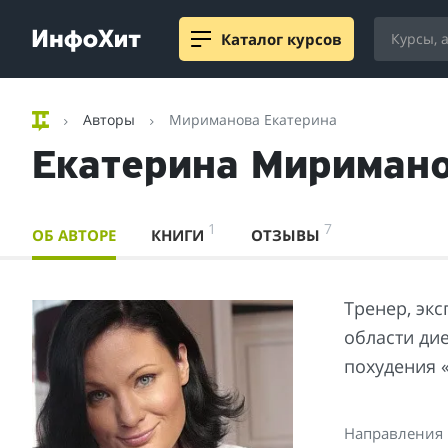
Каталог курсов
Авторы
Мириманова Екатерина
Екатерина Мириман
1
7
ОБ АВТОРЕ
КНИГИ
ОТЗЫВЫ
Тренер, эк
области ди
похудения 
Направления