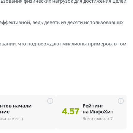
ьзования физических нагрузок для достижения целей
эффективной, ведь девять из десяти использовавших
овании, что подтверждают миллионы примеров, в том
i
i
нтов начали
Рейтинг
4.57
ение
на ИнфоХит
ика за месяц
Всего голосов: 7