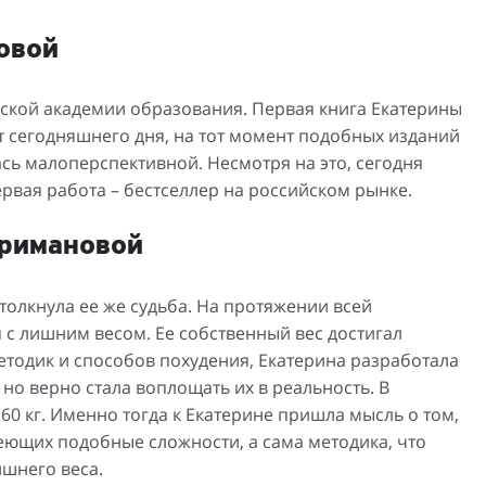
овой
йской академии образования. Первая книга Екатерины
от сегодняшнего дня, на тот момент подобных изданий
ась малоперспективной. Несмотря на это, сегодня
ервая работа – бестселлер на российском рынке.
иримановой
толкнула ее же судьба. На протяжении всей
 с лишним весом. Ее собственный вес достигал
етодик и способов похудения, Екатерина разработала
о верно стала воплощать их в реальность. В
60 кг. Именно тогда к Екатерине пришла мысль о том,
еющих подобные сложности, а сама методика, что
ишнего веса.