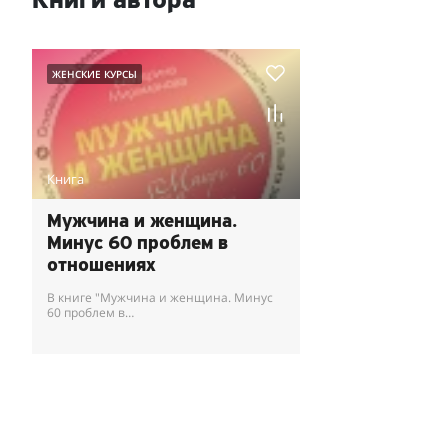
Книги автора
ЖЕНСКИЕ КУРСЫ
Книга
Мужчина и женщина.
Минус 60 проблем в
отношениях
В книге "Мужчина и женщина. Минус
60 проблем в
отношениях" создательница
известной методики похудения
Екатерина Мириманова рассказыва...