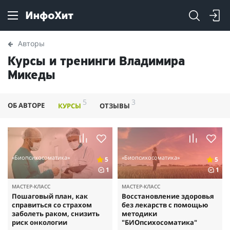
Авторы
Курсы и тренинги Владимира
Микеды
5
3
ОБ АВТОРЕ
КУРСЫ
ОТЗЫВЫ
«Биопсихосоматика»
«Биопсихосоматика»
5
5
1
1
МАСТЕР-КЛАСС
МАСТЕР-КЛАСС
Пошаговый план, как
Восстановление здоровья
справиться со страхом
без лекарств с помощью
заболеть раком, снизить
методики
риск онкологии
"БИОпсихосоматика"