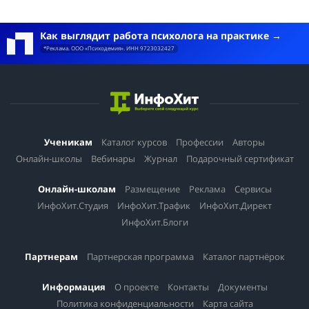
Как выглядит работа психолога на практике
*Реклама. ООО «Психодемия». ИНН 9723032427
Ученикам
Каталог курсов
Профессии
Авторы
Онлайн-школы
Вебинары
Журнал
Подарочный сертификат
Онлайн-школам
Размещение
Реклама
Сервисы
ИнфоХит.Студия
ИнфоХит.Трафик
ИнфоХит.Директ
ИнфоХит.Блоги
Партнерам
Партнерская программа
Каталог партнёрок
Информация
О проекте
Контакты
Документы
Политика конфиденциальности
Карта сайта