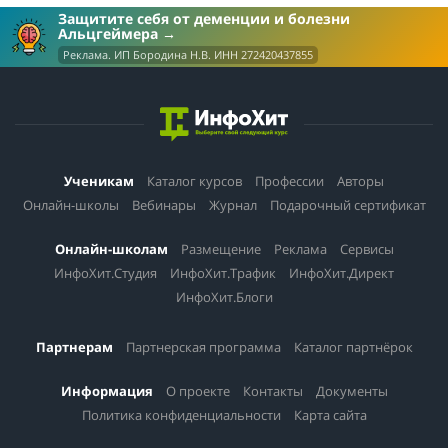
Защитите себя от деменции и болезни
Альцгеймера
Реклама. ИП Бородина Н.В. ИНН 272420437855
Ученикам
Каталог курсов
Профессии
Авторы
Онлайн-школы
Вебинары
Журнал
Подарочный сертификат
Онлайн-школам
Размещение
Реклама
Сервисы
ИнфоХит.Студия
ИнфоХит.Трафик
ИнфоХит.Директ
ИнфоХит.Блоги
Партнерам
Партнерская программа
Каталог партнёрок
Информация
О проекте
Контакты
Документы
Политика конфиденциальности
Карта сайта