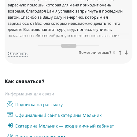
адресную помощь, которая для меня приходит очень
вовремя, благодаря Вам я успеваю запрыгнуть в последний
вагон. Спасибо за Вашу силу и энергию, которыми я
заряжаюсь от Вас, без которых невозможно делать то, что
делаете Вы, включая этот курс, ведь поневоле учитель
возлагает на себя своеобразную ответственность за своих
птенцов-учеников. Вы делаете это блестяще , потому что
всегда рядом и всегда оставляете свободу и необходимость
Помог ли отзыв?
0
Ответить
для самостоятельных решений ! Спасибо большое!!!
Как связаться?
Информация для связи
Подписка на рассылку
Официальный сайт Екатерины Мельник
Екатерина Мельник — вход в личный кабинет
Партнерская программа