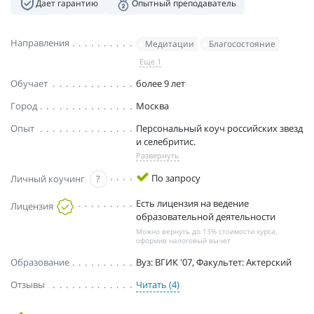
Дает гарантию
Опытный преподаватель
Направления
Медитации
Благосостояние
Еще 1
Обучает
более 9 лет
Город
Москва
Опыт
Персональный коуч российских звезд
и селебритис.
Развернуть
По запросу
Личный коучинг
?
Есть лицензия на ведение
Лицензия
образовательной деятельности
Можно вернуть до 13% стоимости курса,
оформив налоговый вычет
Образование
Вуз: ВГИК '07, Факультет: Актерский
Отзывы
Читать (4)