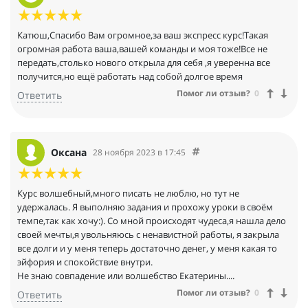
Катюш,Спасибо Вам огромное,за ваш экспресс курс!Такая
огромная работа ваша,вашей команды и моя тоже!Все не
передать,столько нового открыла для себя ,я уверенна все
получится,но ещё работать над собой долгое время
Помог ли отзыв?
0
Ответить
Оксана
28 ноября 2023 в 17:45
Курс волшебный,много писать не люблю, но тут не
удержалась. Я выполняю задания и прохожу уроки в своём
темпе,так как хочу:). Со мной происходят чудеса,я нашла дело
своей мечты,я увольняюсь с ненавистной работы, я закрыла
все долги и у меня теперь достаточно денег, у меня какая то
эйфория и спокойствие внутри.
Не знаю совпадение или волшебство Екатерины....
Помог ли отзыв?
0
Ответить