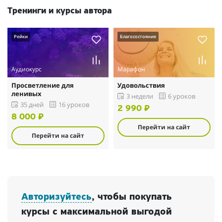
Тренинги и курсы автора
Рейки
Благосостояние
Аудиокурс
Марафон
Просветление для
Удовольствия
ленивых
3 недели
6 уроков
35 дней
16 уроков
2 990 ₽
8 000 ₽
Перейти на сайт
Перейти на сайт
Авторизуйтесь
, чтобы покупать
курсы с максимальной выгодой