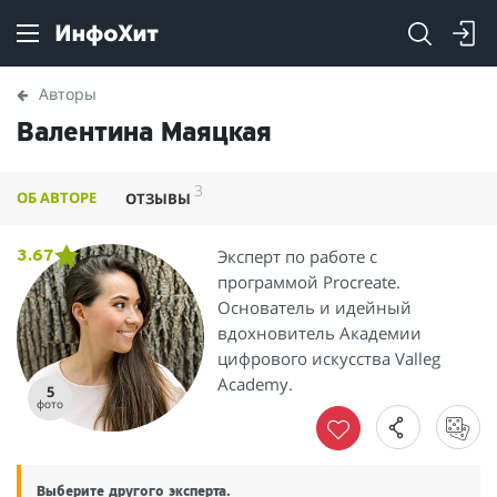
Авторы
Валентина Маяцкая
3
ОБ АВТОРЕ
ОТЗЫВЫ
Эксперт по работе с
3.67
программой Procreate.
Основатель и идейный
вдохновитель Академии
цифрового искуcства Valleg
Academy.
5
фото
Выберите другого эксперта.