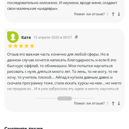
последовательно изложено. И неумехи, вроде меня, создают
свои маленькие «шедевры».
Помог ли отзыв?
0
Катя
15 апреля 2020 в 09:57
Отзыв это важная часть конечно для любой сферы. Но в
данном случае хочется написать благодарность и если б это
был курс оффлай, то обнимашки. Мои попытки научиться
рисовать с нуля, дляться много лет. То лень, то не могу, то не
хочу, то учитель плохой.... Айпад я купила давным давно и
скачала программу тоже, стала искать курсы на нем... но никто
не предлагал... И я уже забросила эту идею и мечту научиться
рисовать на айпаде и вообще рисовать. И вот в инстаграм... я
уже не знаю как...я вышла на ваш марафон и а потом и на
Помог ли отзыв?
0
курсы. Курс Базовый... изменил все. Я наконец то нашла то, что
уже бросила искать. ПОлную и подробную инструкцию с
наглядными примерами, как пользваться чем и главное в
каком случае. Я после каждого урока восторгалась и