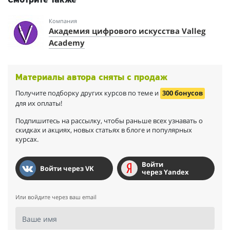
Смотрите также
благодарила вас Валентина за этот курс, за вашу подачу и мне
все так понравилось и подошло. В итоге и марафоны и курс по
скетчингу и по фешн, теперь у меня в копилке и по ним я
Компания
Академия цифрового искуcства Valleg
напишу отдельную благодарность и поделюсь впечатлениями
когда закончу их. Прошу вас продолжайте и оставайтесь
Academy
всегда такой отзывчивой и внимательной к нам новичкам!
Спасибо вам огромное!
Материалы автора сняты с продаж
Получите подборку других курсов по теме и
300 бонусов
для их оплаты!
Подпишитесь на рассылку, чтобы раньше всех узнавать о
скидках и акциях, новых статьях в блоге и популярных
курсах.
Войти
Войти через VK
через Yandex
Или войдите через ваш email
Ваше имя