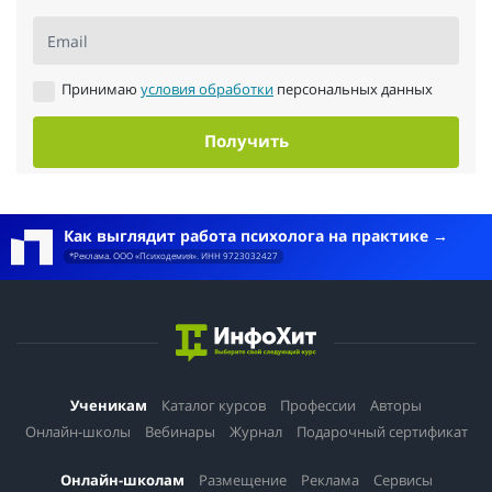
Email
Принимаю
условия обработки
персональных данных
Получить
Как выглядит работа психолога на практике
*Реклама. ООО «Психодемия». ИНН 9723032427
Ученикам
Каталог курсов
Профессии
Авторы
Онлайн-школы
Вебинары
Журнал
Подарочный сертификат
Онлайн-школам
Размещение
Реклама
Сервисы