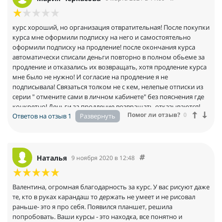
курс хороший, но организация отвратительная! После покупки
курса мне оформили подписку на него и самостоятельно
оформили подписку на продление! после окончания курса
автоматически списали деньги повторно в полном обьеме за
продление и отказались их возвращать, хотя продление курса
мне было не нужно! И согласие на продление я не
подписывала! Связаться толком не с кем, нелепые отписки из
серии " отмените сами в личном кабинете" без пояснения где
конкретно! Деньги за продление возвращать отказываются!
Помог ли отзыв?
0
Ответов на отзыв 1
Наталья
9 ноября 2020 в 12:48
Валентина, огромная благодарность за курс. У вас рисуют даже
те, кто в руках карандаш то держать не умеет и не рисовал
раньше- это я про себя. Появился планшет, решила
попробовать. Ваши курсы - это находка, все понятно и