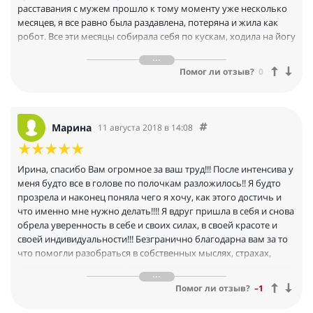
расставания с мужем прошло к тому моменту уже несколько
месяцев, я все равно была раздавлена, потеряна и жила как
робот. Все эти месяцы собирала себя по кускам, ходила на йогу
и цигун, к психологам, занималась собой. Но этого было
недостаточно... Никакие психологи, поддержка подруг и
Помог ли отзыв?
0
родных не помогала. Я была на грани отчаяния. Работа стала
под угрозу: была невнимательна и не сосредоточена, делала
ошибки. Задумывалась о страшном. Не хотелось жить, ведь я
не могла быть наедине со своей болью и обидой, так как они
Марина
11 августа 2018 в 14:08
поглощали и опустошали меня. До ЖГ я занималась на
коротком курсе Ирины «Между нами тает лёд», и уже тогда
поняла волшебную силу ее упражнений. Происходили какие-
Ирина, спасибо Вам огромное за ваш труд!!! После интенсива у
то невероятные вещи. Но потом я снова рухнула в свое
меня будто все в голове по полочкам разложилось!! Я будто
состояние. Этого курса ждала, как избавление. Он превзошел
прозрела и наконец поняла чего я хочу, как этого достичь и
все мои ожидания! К курсу ЖГ я подошла ответственно.
что именно мне нужно делать!!!! Я вдруг пришла в себя и снова
Занималась усердно, делала все упражнения и задания, все
обрела уверенность в себе и своих силах, в своей красоте и
медитации (часто по несколько раз). Уже на первом блоке
своей индивидуальности!!! Безгранично благодарна вам за то
дошла и до своих безденежных привычек (на маме) и на своем
что помогли разобраться в собственных мыслях, страхах,
ощущении ждать одобрения, оправдываться (там же — на
чувствах; помогли разобраться и понять откуда все это, как с
маме) и многое другое. Стала меняться на глазах. Мои коллеги
этим справиться и начать жить полной грудью!!!!!!! теперь я
на работе, которые очень близко меня знают уже давно и вся
Помог ли отзыв?
–1
уверена что смогу найти ответы на любые вопросы благодаря
моя трагедия развивалась на их глазах, отметили резкую
Вам!!