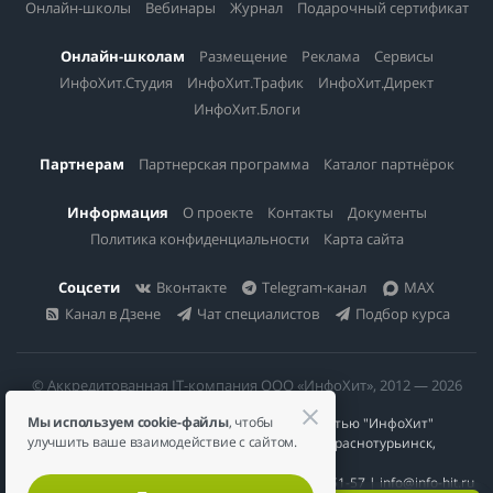
Онлайн-школы
Вебинары
Журнал
Подарочный сертификат
Онлайн-школам
Размещение
Реклама
Сервисы
ИнфоХит.Студия
ИнфоХит.Трафик
ИнфоХит.Директ
ИнфоХит.Блоги
Партнерам
Партнерская программа
Каталог партнёрок
Информация
О проекте
Контакты
Документы
Политика конфиденциальности
Карта сайта
Соцсети
Вконтакте
Telegram-канал
MAX
Канал в Дзене
Чат специалистов
Подбор курса
© Аккредитованная IT-компания ООО «ИнфоХит», 2012 — 2026
Мы используем cookie-файлы
, чтобы
Общество с ограниченной ответственностью "ИнфоХит"
улучшить ваше взаимодействие с сайтом.
624446, Россия, Свердловская область, г. Краснотурьинск,
ул Урожайная, д. 3
ИНН 6617023200 | КПП 661701001 | +7 984 888-51-57 | info@info-hit.ru