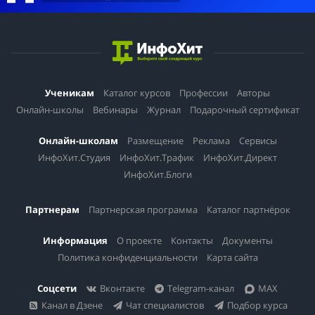
Ученикам
Каталог курсов
Профессии
Авторы
Онлайн-школы
Вебинары
Журнал
Подарочный сертификат
Онлайн-школам
Размещение
Реклама
Сервисы
ИнфоХит.Студия
ИнфоХит.Трафик
ИнфоХит.Директ
ИнфоХит.Блоги
Партнерам
Партнерская программа
Каталог партнёрок
Информация
О проекте
Контакты
Документы
Политика конфиденциальности
Карта сайта
Соцсети
Вконтакте
Telegram-канал
MAX
Канал в Дзене
Чат специалистов
Подбор курса