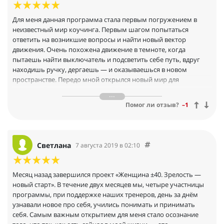
Для меня данная программа стала первым погружением в
неизвестный мир коучинга. Первым шагом попытаться
ответить на возникшие вопросы и найти новый вектор
движения. Очень похожена движение в темноте, когда
пытаешь найти выключатель и подсветить себе путь, вдруг
находишь ручку, дергаешь — и оказываешься в новом
пространстве. Передо мной открылся новый мир для
изучения.Понравился камерный формат, что позволило
открыться больше и глубже. Замечательные завтраки по
Помог ли отзыв?
–1
субботам в красивых местах с обсуждением текущего
состояния и легкой незаметной корректировкой со стороны
наши ведущих Оли и Юли.Наполнение программы —
раскрывала все области знаний, которые так нужны
Светлана
7 августа 2019 в 02:10
женщине.Постоянная поддержка и помощь со стороны Оли и
Юли очень помогали мне в моменты внутреннего
сопротивления.Просто потрясающая идея с фото-сессией!
Месяц назад завершился проект «Женщина ±40. Зрелость —
Удивительно, какой разной можно быть, только от
новый старт». В течение двух месяцев мы, четыре участницы
переключения внутреннего эмоционального состояния.
программы, при поддержке наших тренеров, день за днём
Результат — не только фотографии, эмоции, но и глубокий
узнавали новое про себя, учились понимать и принимать
анализ их, видение себя со стороны.Два месяца новых знаний,
себя. Самым важным открытием для меня стало осознание
новых открытий, новых мест и знакомств, работы над собой —