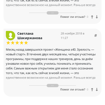
того, что так, как есть сейчас в моей жизни, — это
это было здорово!Отдельно хочу сказать об Оле и Юле. Они
единственное возможное на данный момент. Раньше всегда
разные, но настолько дополняют друг друга, что представляют
казалось, что можно лучше: больше заниматься спортом,
единое целое: с одной стороны мягкое, нежное, заботливое и в
изучать языки, сидеть на диете и делать многое другое. И
тоже время твердое, решительное, движущееся в выбранном
Помог ли отзыв?
0
тогда я бы точно была довольна собой и удовлетворена
направлении
своими результатами. Самым сложным было принять себя в
том состоянии и с теми способностями, которые есть сейчас.
Все время, даже в своих мыслях, я приукрашивала и свою
Светлана
28 ноября 2018 в
реальность и окружение. Процессы в команде очень
Шакиржанова
11:27
эффективны, так или иначе, вопросы каждой из нас
перекликались и отзывались разнообразной реакцией: от слез
Месяц назад завершился проект «Женщина ±40. Зрелость —
до радости, от боли до трепета.Теперь чувствую: я женщина, в
новый старт». В течение двух месяцев мы, четыре участницы
ощущениях тела, в одежде, в проявлениях, мне не обязательно
программы, при поддержке наших тренеров, день за днём
носить платье в рюшах и всякие каблуки, чтоб чувствовать
узнавали новое про себя, учились понимать и принимать
себя женщиной. Я женщина и в джинсах, и в платье, все идёт
себя. Самым важным открытием для меня стало осознание
изнутри, из глубокого ощущения, которое достигалось на
того, что так, как есть сейчас в моей жизни, — это
протяжении всей программы. Механизм запущен, есть четкое
единственное возможное на данный момент. Раньше всегда
ощущение нового сознания, открытия будут продолжаться, но
казалось, что можно лучше: больше заниматься спортом,
есть и абсолютная уверенность, что за время программы я
изучать языки, сидеть на диете и делать многое другое. И
заглянула настолько глубоко в себя и узнала ещё больше о
Помог ли отзыв?
0
тогда я бы точно была довольна собой и удовлетворена
себе, как не было никогда, может быть только в
своими результатами. Самым сложным было принять себя в
детстве.Теперь живу с этим, это не самый простой опыт: чем
том состоянии и с теми способностями, которые есть сейчас.
больше я узнаю о себе, тем острее чувствую все