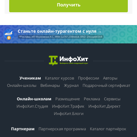
Получить
профессионализм, чёткость и чуткость. Удивительный опыт!
Станьте онлайн-турагентом с нуля
*Реклама. ИП Морозенко А.С. ИНН 027612084468. ERID: 2Vtzqxb6Sh8
Ученикам
Каталог курсов
Профессии
Авторы
Онлайн-школы
Вебинары
Журнал
Подарочный сертификат
Онлайн-школам
Размещение
Реклама
Сервисы
ИнфоХит.Студия
ИнфоХит.Трафик
ИнфоХит.Директ
ИнфоХит.Блоги
Партнерам
Партнерская программа
Каталог партнёрок