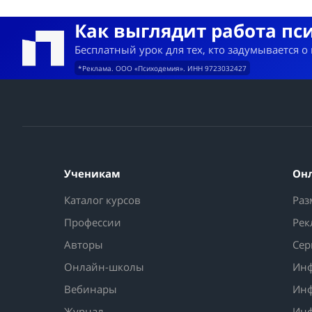
Как выглядит работа пс
Бесплатный урок для тех, кто задумывается о
*Реклама. ООО «Психодемия». ИНН 9723032427
Ученикам
Он
Каталог курсов
Раз
Профессии
Рек
Авторы
Сер
Онлайн-школы
Инф
Вебинары
Инф
Журнал
Инф