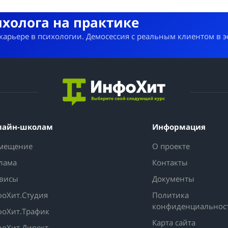
ихолога на практике
 карьере в психологии. Демосессия с реальным клиентом в 
лайн-школам
Информация
мещение
О проекте
лама
Контакты
висы
Документы
оХит.Студия
Политика
конфиденциальнос
оХит.Трафик
Карта сайта
оХит.Директ