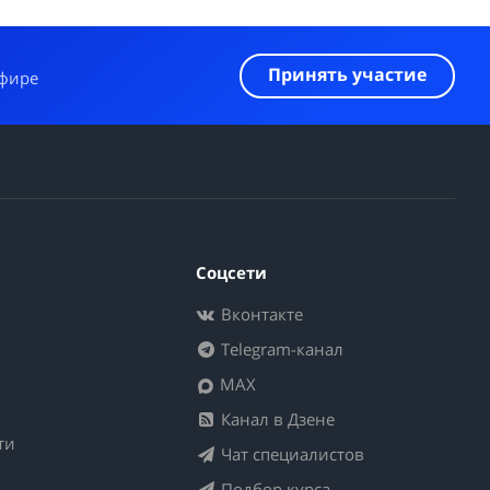
Принять участие
эфире
Соцсети
Вконтакте
Telegram-канал
MAX
Канал в Дзене
ти
Чат специалистов
Подбор курса