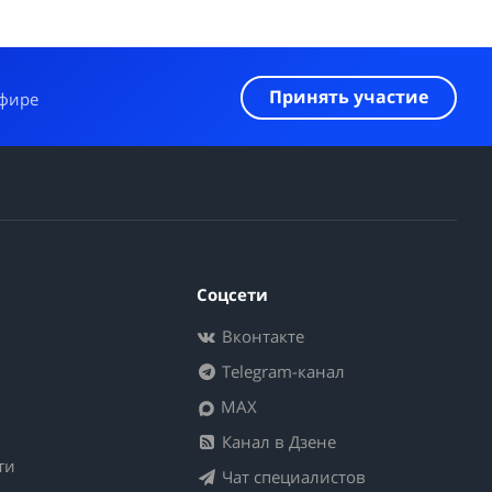
Принять участие
эфире
Соцсети
Вконтакте
Telegram-канал
MAX
Канал в Дзене
ти
Чат специалистов