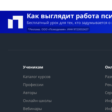
Как выглядит работа пс
Бесплатный урок для тех, кто задумывается о
*Реклама. ООО «Психодемия». ИНН 9723032427
Ученикам
Он
Каталог курсов
Раз
Профессии
Рек
Авторы
Сер
Онлайн-школы
Инф
Вебинары
Инф