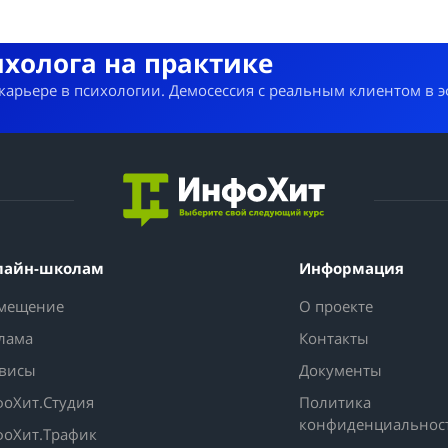
ихолога на практике
 карьере в психологии. Демосессия с реальным клиентом в 
лайн-школам
Информация
мещение
О проекте
лама
Контакты
висы
Документы
оХит.Студия
Политика
конфиденциальнос
оХит.Трафик