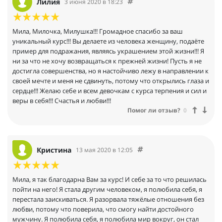
Лилия
3 июня 2020 в 18:23
Мила, Милочка, Милушка!!! Громадное спасибо за ваш
уникальный курс!!! Вы делаете из человека женщину, подаёте
пример для подражания, являясь украшением этой жизни!!! Я
ни за что не хочу возвращаться к прежней жизни! Пусть я не
достигла совершенства, но я настойчиво лежу в направлении к
своей мечте и меня не сдвинуть, потому что открылись глаза и
сердце!!! Желаю себе и всем девочкам с курса терпения и сил и
веры в себя!!! Счастья и любви!!!
Помог ли отзыв?
0
Кристина
13 мая 2020 в 12:05
Мила, я так благодарна Вам за курс! И себе за то что решилась
пойти на него! Я стала другим человеком, я полюбила себя, я
перестала заискиваться. Я разорвала тяжёлые отношения без
любви, потому что поверила, что смогу найти достойного
мужчину. Я полюбила себя, я полюбила мир вокруг, он стал