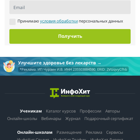
Email
Принимаю
условия обработки
персональных данных
Получить
Улучшите здоровье без лекарств
*Реклама. ИП Чурзин И.В. ИНН 235503884590. ERID: 2VtzqvyCfhb
Ученикам
Каталог курсов
Профессии
Авторы
Онлайн-школы
Вебинары
Журнал
Подарочный сертификат
Онлайн-школам
Размещение
Реклама
Сервисы
ИнфоХит.Студия
ИнфоХит.Трафик
ИнфоХит.Директ