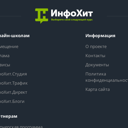
лайн-школам
Информация
мещение
О проекте
лама
Контакты
висы
Документы
оХит.Студия
Политика
конфиденциальнос
оХит.Трафик
Карта сайта
оХит.Директ
оХит.Блоги
ртнерам
тнерская программа