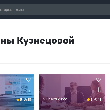
нны Кузнецовой
Анна Кузнецова
5
18
5
18