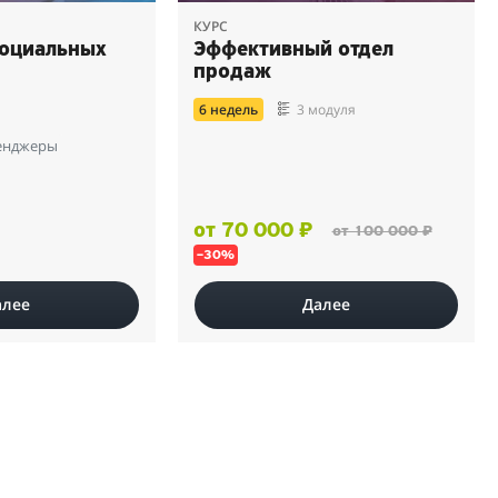
КУРС
социальных
Эффективный отдел
продаж
а
6 недель
3 модуля
сенджеры
от 70 000 ₽
от 100 000 ₽
–30%
алее
Далее