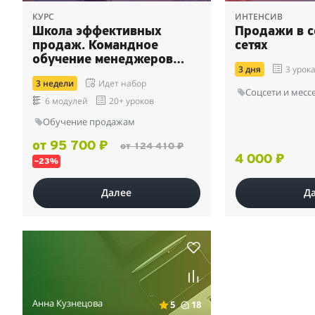
КУРС
ИНТЕНСИВ
Школа эффективных
Продажи в 
продаж. Командное
сетях
обучение менеджеров
3 дня
3 урок
отдела продаж
3 недели
Идет набор
Соцсети и мес
6 модулей
20+ уроков
Обучение продажам
от 95 700 ₽
от 124 410 ₽
4 000 ₽
–23%
Далее
Д
Анна Кузнецова
5
18