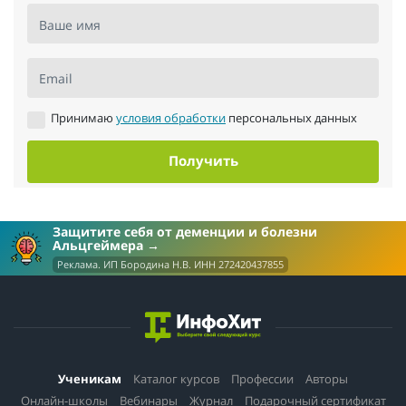
Ваше имя
Email
Принимаю
условия обработки
персональных данных
Получить
Защитите себя от деменции и болезни
Альцгеймера
Реклама. ИП Бородина Н.В. ИНН 272420437855
Ученикам
Каталог курсов
Профессии
Авторы
Онлайн-школы
Вебинары
Журнал
Подарочный сертификат