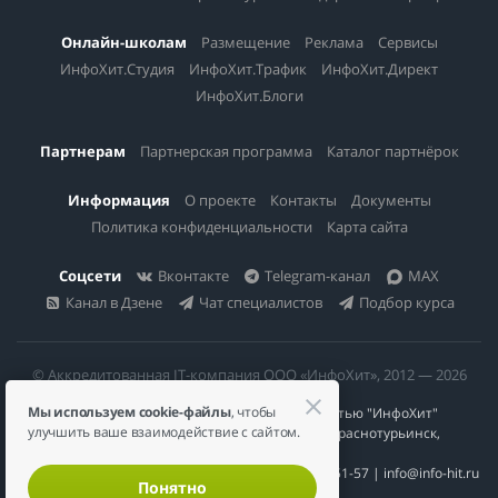
Онлайн-школам
Размещение
Реклама
Сервисы
ИнфоХит.Студия
ИнфоХит.Трафик
ИнфоХит.Директ
ИнфоХит.Блоги
Партнерам
Партнерская программа
Каталог партнёрок
Информация
О проекте
Контакты
Документы
Политика конфиденциальности
Карта сайта
Соцсети
Вконтакте
Telegram-канал
MAX
Канал в Дзене
Чат специалистов
Подбор курса
© Аккредитованная IT-компания ООО «ИнфоХит», 2012 — 2026
Мы используем cookie-файлы
, чтобы
Общество с ограниченной ответственностью "ИнфоХит"
улучшить ваше взаимодействие с сайтом.
624446, Россия, Свердловская область, г. Краснотурьинск,
ул Урожайная, д. 3
ИНН 6617023200 | КПП 661701001 | +7 984 888-51-57 | info@info-hit.ru
Понятно