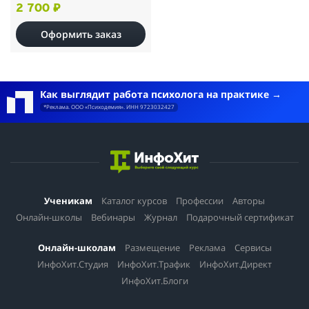
2 700 ₽
Оформить заказ
Как выглядит работа психолога на практике
*Реклама. ООО «Психодемия». ИНН 9723032427
Ученикам
Каталог курсов
Профессии
Авторы
Онлайн-школы
Вебинары
Журнал
Подарочный сертификат
Онлайн-школам
Размещение
Реклама
Сервисы
ИнфоХит.Студия
ИнфоХит.Трафик
ИнфоХит.Директ
ИнфоХит.Блоги