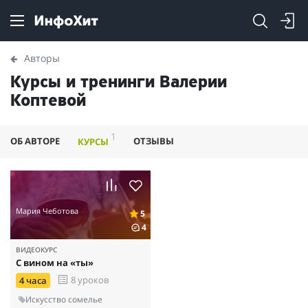
Авторы
Курсы и тренинги Валерии
Коптевой
1
ОБ АВТОРЕ
ОТЗЫВЫ
КУРСЫ
Мария Чеботова
5
4
ВИДЕОКУРС
С вином на «ты»
8 уроков
4 часа
Искусство сомелье